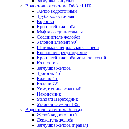
Заглушка конусная
Водосточная система Döcke LUX
Желоб водосточный
Труба водосточная
Воронка
Кронштейн желоба
Муфта соединительная
Соединитель желобов
Угловой элемент 90˚
Шпилька специальная с гайкой
Крепление регулируемое
Кронштейн желоба металлический
Коллектор
Заглушка желоба
Тройник 45˚
Колено 45˚
Колено 72˚
Хомут универсальный
Наконечник
Standard Переходник
Угловой элемент 135˚
Водосточная система Каскад
Желоб водосточный
Держатель желоба
Заглушка желоба (правая)