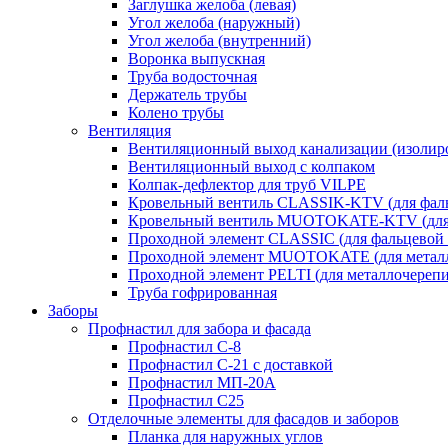
Заглушка желоба (левая)
Угол желоба (наружный)
Угол желоба (внутренний)
Воронка выпускная
Труба водосточная
Держатель трубы
Колено трубы
Вентиляция
Вентиляционный выход канализации (изолир
Вентиляционный выход с колпаком
Колпак-дефлектор для труб VILPE
Кровельный вентиль CLASSIK-KTV (для фаль
Кровельный вентиль MUOTOKATE-KTV (для 
Проходной элемент CLASSIC (для фальцевой 
Проходной элемент MUOTOKATE (для метал
Проходной элемент PELTI (для металлочереп
Труба гофрированная
Заборы
Профнастил для забора и фасада
Профнастил С-8
Профнастил С-21 с доставкой
Профнастил МП-20А
Профнастил С25
Отделочные элементы для фасадов и заборов
Планка для наружных углов