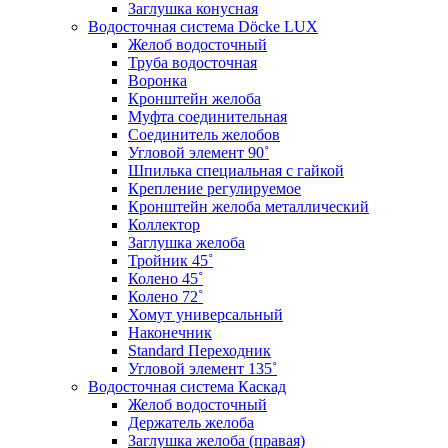
Заглушка конусная
Водосточная система Döcke LUX
Желоб водосточный
Труба водосточная
Воронка
Кронштейн желоба
Муфта соединительная
Соединитель желобов
Угловой элемент 90˚
Шпилька специальная с гайкой
Крепление регулируемое
Кронштейн желоба металлический
Коллектор
Заглушка желоба
Тройник 45˚
Колено 45˚
Колено 72˚
Хомут универсальный
Наконечник
Standard Переходник
Угловой элемент 135˚
Водосточная система Каскад
Желоб водосточный
Держатель желоба
Заглушка желоба (правая)