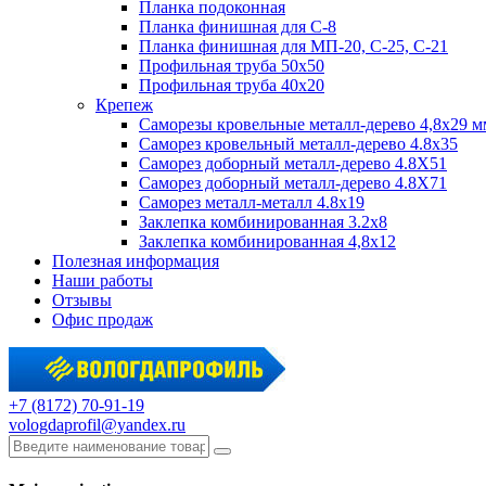
Планка подоконная
Планка финишная для С-8
Планка финишная для МП-20, С-25, С-21
Профильная труба 50x50
Профильная труба 40x20
Крепеж
Саморезы кровельные металл-дерево 4,8х29 м
Саморез кровельный металл-дерево 4.8x35
Саморез доборный металл-дерево 4.8X51
Саморез доборный металл-дерево 4.8X71
Саморез металл-металл 4.8x19
Заклепка комбинированная 3.2x8
Заклепка комбинированная 4,8x12
Полезная информация
Наши работы
Отзывы
Офис продаж
+7 (8172) 70-91-19
vologdaprofil@yandex.ru