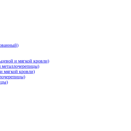
ованный)
цевой и мягкой кровли)
металлочерепицы)
и мягкой кровли)
лочерепицы)
ицы)