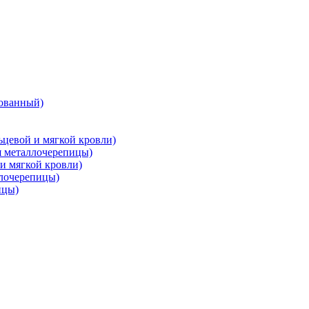
ованный)
цевой и мягкой кровли)
металлочерепицы)
и мягкой кровли)
лочерепицы)
ицы)