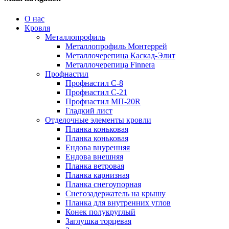
О нас
Кровля
Металлопрофиль
Металлопрофиль Монтеррей
Металлочерепица Каскад-Элит
Металлочерепица Finnera
Профнастил
Профнастил С-8
Профнастил С-21
Профнастил МП-20R
Гладкий лист
Отделочные элементы кровли
Планка коньковая
Планка коньковая
Ендова внуренняя
Ендова внешняя
Планка ветровая
Планка карнизная
Планка снегоупорная
Снегозадержатель на крышу
Планка для внутренних углов
Конек полукруглый
Заглушка торцевая