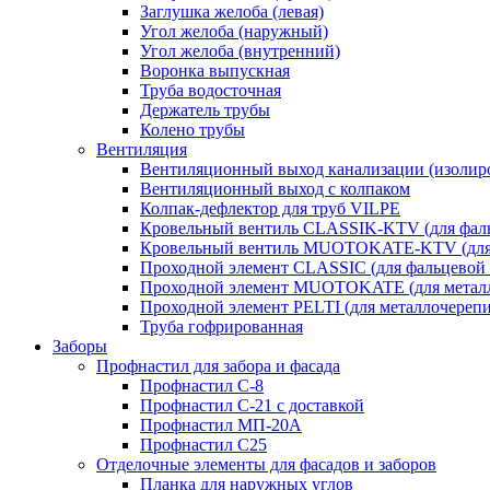
Заглушка желоба (левая)
Угол желоба (наружный)
Угол желоба (внутренний)
Воронка выпускная
Труба водосточная
Держатель трубы
Колено трубы
Вентиляция
Вентиляционный выход канализации (изолир
Вентиляционный выход с колпаком
Колпак-дефлектор для труб VILPE
Кровельный вентиль CLASSIK-KTV (для фаль
Кровельный вентиль MUOTOKATE-KTV (для 
Проходной элемент CLASSIC (для фальцевой 
Проходной элемент MUOTOKATE (для метал
Проходной элемент PELTI (для металлочереп
Труба гофрированная
Заборы
Профнастил для забора и фасада
Профнастил С-8
Профнастил С-21 с доставкой
Профнастил МП-20А
Профнастил С25
Отделочные элементы для фасадов и заборов
Планка для наружных углов