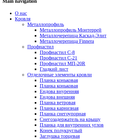
Main navigation
О нас
Кровля
Металлопрофиль
Металлопрофиль Монтеррей
Металлочерепица Каскад-Элит
Металлочерепица Finnera
Профнастил
Профнастил С-8
Профнастил С-21
Профнастил МП-20R
Гладкий лист
Отделочные элементы кровли
Планка коньковая
Планка коньковая
Ендова внуренняя
Ендова внешняя
Планка ветровая
Планка карнизная
Планка снегоупорная
Снегозадержатель на крышу
Планка для внутренних углов
Конек полукруглый
Заглушка торцевая