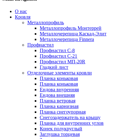
О нас
Кровля
Металлопрофиль
Металлопрофиль Монтеррей
Металлочерепица Каскад-Элит
Металлочерепица Finnera
Профнастил
Профнастил С-8
Профнастил С-21
Профнастил МП-20R
Гладкий лист
Отделочные элементы кровли
Планка коньковая
Планка коньковая
Ендова внуренняя
Ендова внешняя
Планка ветровая
Планка карнизная
Планка снегоупорная
Снегозадержатель на крышу
Планка для внутренних углов
Конек полукруглый
Заглушка торцевая