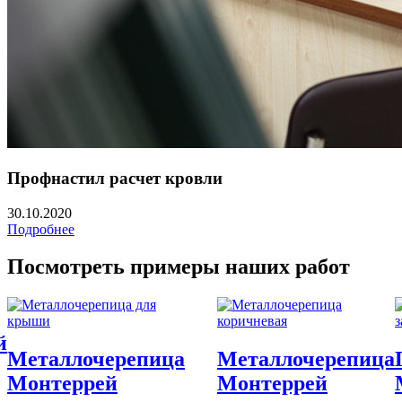
Профнастил расчет кровли
30.10.2020
Подробнее
Посмотреть примеры наших работ
Металлочерепица
Металлочерепица
П
Монтеррей
Монтеррей
М