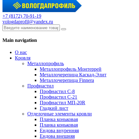
+7 (8172) 70-91-19
vologdaprofil@yandex.ru
Main navigation
О нас
Кровля
Металлопрофиль
Металлопрофиль Монтеррей
Металлочерепица Каскад-Элит
Металлочерепица Finnera
Профнастил
Профнастил С-8
Профнастил С-21
Профнастил МП-20R
Гладкий лист
Отделочные элементы кровли
Планка коньковая
Планка коньковая
Ендова внуренняя
Ендова внешняя