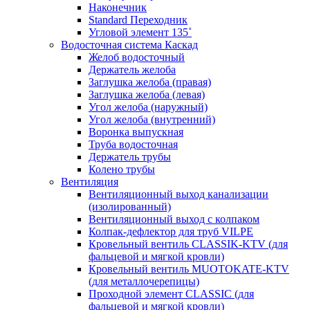
Наконечник
Standard Переходник
Угловой элемент 135˚
Водосточная система Каскад
Желоб водосточный
Держатель желоба
Заглушка желоба (правая)
Заглушка желоба (левая)
Угол желоба (наружный)
Угол желоба (внутренний)
Воронка выпускная
Труба водосточная
Держатель трубы
Колено трубы
Вентиляция
Вентиляционный выход канализации
(изолированный)
Вентиляционный выход с колпаком
Колпак-дефлектор для труб VILPE
Кровельный вентиль CLASSIK-KTV (для
фальцевой и мягкой кровли)
Кровельный вентиль MUOTOKATE-KTV
(для металлочерепицы)
Проходной элемент CLASSIC (для
фальцевой и мягкой кровли)