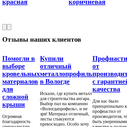
красная
коричневая
Отзывы наших клиентов
Помогли в
Купили
Профнасти
выборе
отличный
от
кровельных
металлопрофиль
производит
материалов
в Вологде
с гарантие
для
качества
Искали, где купить металл
сложной
для строительства ангара.
Для нас было
крыши
Выбор пал на компанию
принципиально к
«Вологдапрофиль», и не
профнастил от
зря! Материал отличный,
Огромная
производителя, ч
листы стыкуются
благодарность
быть уверенными
превосходно. Особо хочу
специалистам
качестве и получи