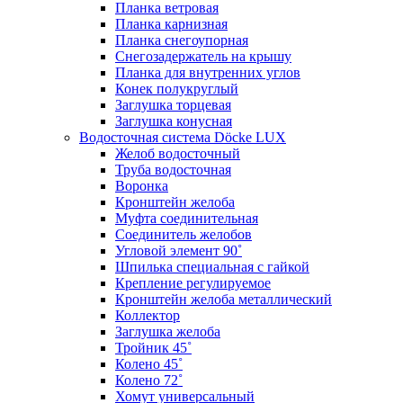
Планка ветровая
Планка карнизная
Планка снегоупорная
Снегозадержатель на крышу
Планка для внутренних углов
Конек полукруглый
Заглушка торцевая
Заглушка конусная
Водосточная система Döcke LUX
Желоб водосточный
Труба водосточная
Воронка
Кронштейн желоба
Муфта соединительная
Соединитель желобов
Угловой элемент 90˚
Шпилька специальная с гайкой
Крепление регулируемое
Кронштейн желоба металлический
Коллектор
Заглушка желоба
Тройник 45˚
Колено 45˚
Колено 72˚
Хомут универсальный