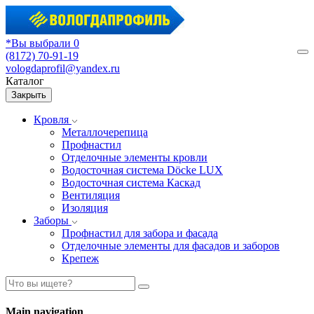
*Вы выбрали 0
(8172) 70-91-19
М
vologdaprofil@yandex.ru
Каталог
Закрыть
Кровля
Металлочерепица
Профнастил
Отделочные элементы кровли
Водосточная система Döcke LUX
Водосточная система Каскад
Вентиляция
Изоляция
Заборы
Профнастил для забора и фасада
Отделочные элементы для фасадов и заборов
Крепеж
Main navigation