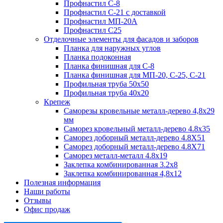
Профнастил С-8
Профнастил С-21 с доставкой
Профнастил МП-20А
Профнастил С25
Отделочные элементы для фасадов и заборов
Планка для наружных углов
Планка подоконная
Планка финишная для С-8
Планка финишная для МП-20, С-25, С-21
Профильная труба 50x50
Профильная труба 40x20
Крепеж
Саморезы кровельные металл-дерево 4,8х29
мм
Саморез кровельный металл-дерево 4.8x35
Саморез доборный металл-дерево 4.8X51
Саморез доборный металл-дерево 4.8X71
Саморез металл-металл 4.8x19
Заклепка комбинированная 3.2x8
Заклепка комбинированная 4,8x12
Полезная информация
Наши работы
Отзывы
Офис продаж