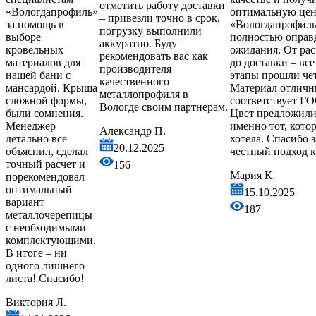
отметить работу доставки
«Вологдапрофиль»
оптимальную цену
– привезли точно в срок,
за помощь в
«Вологдапрофиль
погрузку выполнили
выборе
полностью оправ
аккуратно. Буду
кровельных
ожидания. От рас
рекомендовать вас как
материалов для
до доставки – все
производителя
нашей бани с
этапы прошли чет
качественного
мансардой. Крыша
Материал отличн
металлопрофиля в
сложной формы,
соответствует ГО
Вологде своим партнерам.
были сомнения.
Цвет предложили
Менеджер
именно тот, кото
Александр П.
детально все
хотела. Спасибо з
20.12.2025
объяснил, сделал
честный подход к 
точный расчет и
156
Мария К.
порекомендовал
оптимальный
15.10.2025
вариант
187
металлочерепицы
с необходимыми
комплектующими.
В итоге – ни
одного лишнего
листа! Спасибо!
Виктория Л.