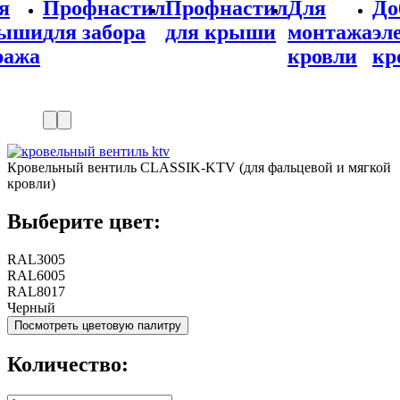
астил
Профнастил
Для
Доборные
Доб
бора
для крыши
монтажа
элементы
эле
кровли
кровли
для
забо
Кровельный вентиль CLASSIK-KTV (для фальцевой и мягкой
кровли)
Выберите цвет:
RAL3005
RAL6005
RAL8017
Черный
Посмотреть цветовую палитру
Количество: