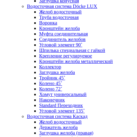
Заглушка конусная
Водосточная система Döcke LUX
Желоб водосточный
Труба водосточная
Воронка
Кронштейн желоба
Муфта соединительная
Соединитель желобов
Угловой элемент 90˚
Шпилька специальная с гайкой
Крепление регулируемое
Кронштейн желоба металлический
Коллектор
Заглушка желоба
Тройник 45˚
Колено 45˚
Колено 72˚
Хомут универсальный
Наконечник
Standard Переходник
Угловой элемент 135˚
Водосточная система Каскад
Желоб водосточный
Держатель желоба
Заглушка желоба (правая)