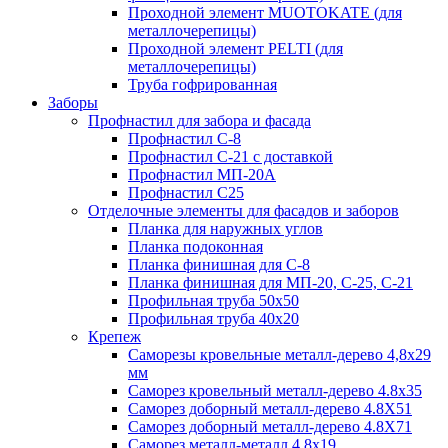
Проходной элемент MUOTOKATE (для
металлочерепицы)
Проходной элемент PELTI (для
металлочерепицы)
Труба гофрированная
Заборы
Профнастил для забора и фасада
Профнастил С-8
Профнастил С-21 с доставкой
Профнастил МП-20А
Профнастил С25
Отделочные элементы для фасадов и заборов
Планка для наружных углов
Планка подоконная
Планка финишная для С-8
Планка финишная для МП-20, С-25, С-21
Профильная труба 50x50
Профильная труба 40x20
Крепеж
Саморезы кровельные металл-дерево 4,8х29
мм
Саморез кровельный металл-дерево 4.8x35
Саморез доборный металл-дерево 4.8X51
Саморез доборный металл-дерево 4.8X71
Саморез металл-металл 4.8x19