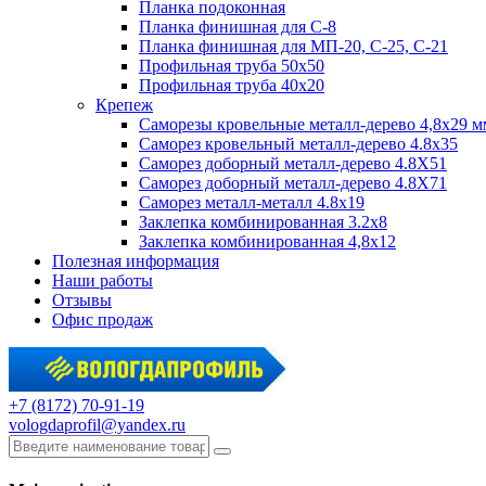
Планка подоконная
Планка финишная для С-8
Планка финишная для МП-20, С-25, С-21
Профильная труба 50x50
Профильная труба 40x20
Крепеж
Саморезы кровельные металл-дерево 4,8х29 м
Саморез кровельный металл-дерево 4.8x35
Саморез доборный металл-дерево 4.8X51
Саморез доборный металл-дерево 4.8X71
Саморез металл-металл 4.8x19
Заклепка комбинированная 3.2x8
Заклепка комбинированная 4,8x12
Полезная информация
Наши работы
Отзывы
Офис продаж
+7 (8172) 70-91-19
vologdaprofil@yandex.ru