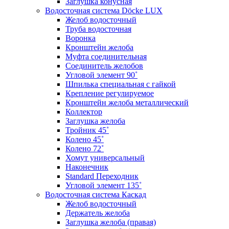
Заглушка конусная
Водосточная система Döcke LUX
Желоб водосточный
Труба водосточная
Воронка
Кронштейн желоба
Муфта соединительная
Соединитель желобов
Угловой элемент 90˚
Шпилька специальная с гайкой
Крепление регулируемое
Кронштейн желоба металлический
Коллектор
Заглушка желоба
Тройник 45˚
Колено 45˚
Колено 72˚
Хомут универсальный
Наконечник
Standard Переходник
Угловой элемент 135˚
Водосточная система Каскад
Желоб водосточный
Держатель желоба
Заглушка желоба (правая)