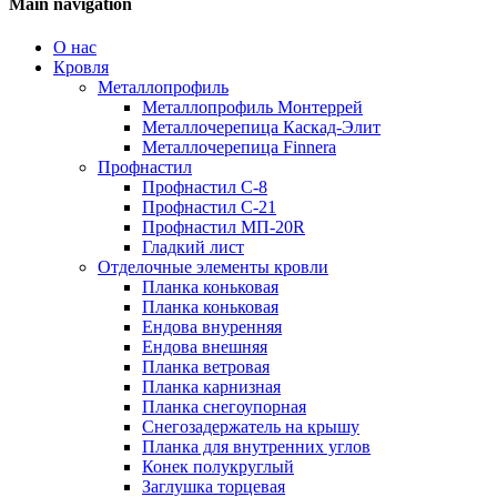
Main navigation
О нас
Кровля
Металлопрофиль
Металлопрофиль Монтеррей
Металлочерепица Каскад-Элит
Металлочерепица Finnera
Профнастил
Профнастил С-8
Профнастил С-21
Профнастил МП-20R
Гладкий лист
Отделочные элементы кровли
Планка коньковая
Планка коньковая
Ендова внуренняя
Ендова внешняя
Планка ветровая
Планка карнизная
Планка снегоупорная
Снегозадержатель на крышу
Планка для внутренних углов
Конек полукруглый
Заглушка торцевая