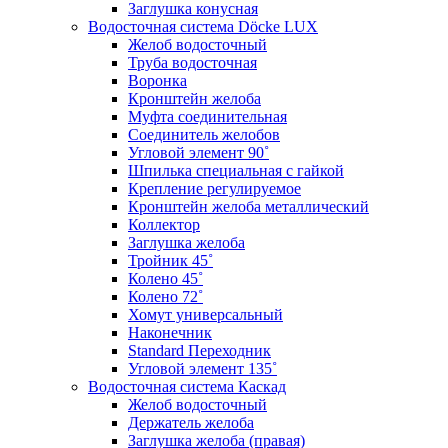
Заглушка конусная
Водосточная система Döcke LUX
Желоб водосточный
Труба водосточная
Воронка
Кронштейн желоба
Муфта соединительная
Соединитель желобов
Угловой элемент 90˚
Шпилька специальная с гайкой
Крепление регулируемое
Кронштейн желоба металлический
Коллектор
Заглушка желоба
Тройник 45˚
Колено 45˚
Колено 72˚
Хомут универсальный
Наконечник
Standard Переходник
Угловой элемент 135˚
Водосточная система Каскад
Желоб водосточный
Держатель желоба
Заглушка желоба (правая)