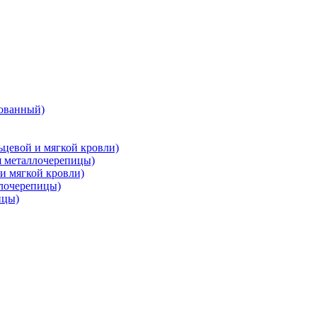
ованный)
цевой и мягкой кровли)
металлочерепицы)
и мягкой кровли)
лочерепицы)
ицы)