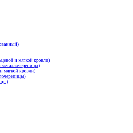
ованный)
цевой и мягкой кровли)
металлочерепицы)
и мягкой кровли)
лочерепицы)
ицы)