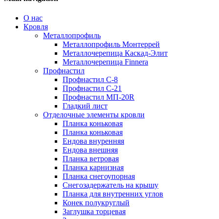
О нас
Кровля
Металлопрофиль
Металлопрофиль Монтеррей
Металлочерепица Каскад-Элит
Металлочерепица Finnera
Профнастил
Профнастил С-8
Профнастил С-21
Профнастил МП-20R
Гладкий лист
Отделочные элементы кровли
Планка коньковая
Планка коньковая
Ендова внуренняя
Ендова внешняя
Планка ветровая
Планка карнизная
Планка снегоупорная
Снегозадержатель на крышу
Планка для внутренних углов
Конек полукруглый
Заглушка торцевая