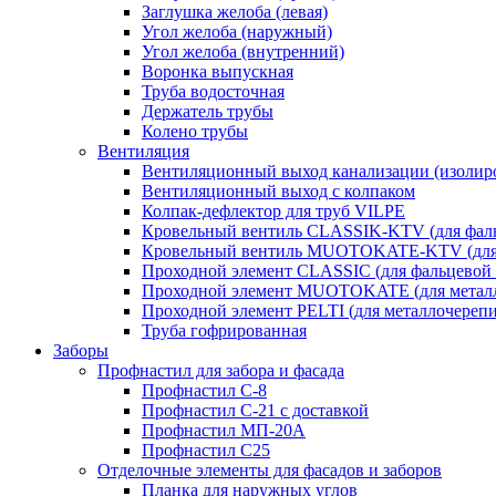
Заглушка желоба (левая)
Угол желоба (наружный)
Угол желоба (внутренний)
Воронка выпускная
Труба водосточная
Держатель трубы
Колено трубы
Вентиляция
Вентиляционный выход канализации (изолир
Вентиляционный выход с колпаком
Колпак-дефлектор для труб VILPE
Кровельный вентиль CLASSIK-KTV (для фаль
Кровельный вентиль MUOTOKATE-KTV (для 
Проходной элемент CLASSIC (для фальцевой 
Проходной элемент MUOTOKATE (для метал
Проходной элемент PELTI (для металлочереп
Труба гофрированная
Заборы
Профнастил для забора и фасада
Профнастил С-8
Профнастил С-21 с доставкой
Профнастил МП-20А
Профнастил С25
Отделочные элементы для фасадов и заборов
Планка для наружных углов