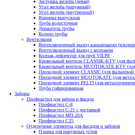
Заглушка желоба (левая)
Угол желоба (наружный)
Угол желоба (внутренний)
Воронка выпускная
Труба водосточная
Держатель трубы
Колено трубы
Вентиляция
Вентиляционный выход канализации (изолир
Вентиляционный выход с колпаком
Колпак-дефлектор для труб VILPE
Кровельный вентиль CLASSIK-KTV (для фаль
Кровельный вентиль MUOTOKATE-KTV (для 
Проходной элемент CLASSIC (для фальцевой 
Проходной элемент MUOTOKATE (для метал
Проходной элемент PELTI (для металлочереп
Труба гофрированная
Заборы
Профнастил для забора и фасада
Профнастил С-8
Профнастил С-21 с доставкой
Профнастил МП-20А
Профнастил С25
Отделочные элементы для фасадов и заборов
Планка для наружных углов