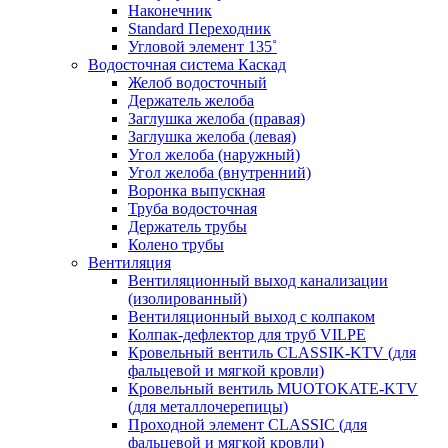
Наконечник
Standard Переходник
Угловой элемент 135˚
Водосточная система Каскад
Желоб водосточный
Держатель желоба
Заглушка желоба (правая)
Заглушка желоба (левая)
Угол желоба (наружный)
Угол желоба (внутренний)
Воронка выпускная
Труба водосточная
Держатель трубы
Колено трубы
Вентиляция
Вентиляционный выход канализации
(изолированный)
Вентиляционный выход с колпаком
Колпак-дефлектор для труб VILPE
Кровельный вентиль CLASSIK-KTV (для
фальцевой и мягкой кровли)
Кровельный вентиль MUOTOKATE-KTV
(для металлочерепицы)
Проходной элемент CLASSIC (для
фальцевой и мягкой кровли)