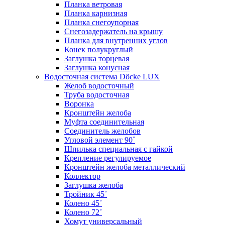
Планка ветровая
Планка карнизная
Планка снегоупорная
Снегозадержатель на крышу
Планка для внутренних углов
Конек полукруглый
Заглушка торцевая
Заглушка конусная
Водосточная система Döcke LUX
Желоб водосточный
Труба водосточная
Воронка
Кронштейн желоба
Муфта соединительная
Соединитель желобов
Угловой элемент 90˚
Шпилька специальная с гайкой
Крепление регулируемое
Кронштейн желоба металлический
Коллектор
Заглушка желоба
Тройник 45˚
Колено 45˚
Колено 72˚
Хомут универсальный