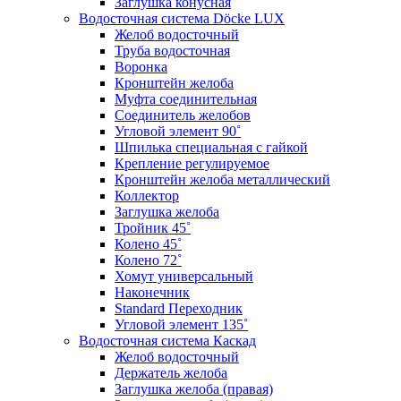
Заглушка конусная
Водосточная система Döcke LUX
Желоб водосточный
Труба водосточная
Воронка
Кронштейн желоба
Муфта соединительная
Соединитель желобов
Угловой элемент 90˚
Шпилька специальная с гайкой
Крепление регулируемое
Кронштейн желоба металлический
Коллектор
Заглушка желоба
Тройник 45˚
Колено 45˚
Колено 72˚
Хомут универсальный
Наконечник
Standard Переходник
Угловой элемент 135˚
Водосточная система Каскад
Желоб водосточный
Держатель желоба
Заглушка желоба (правая)