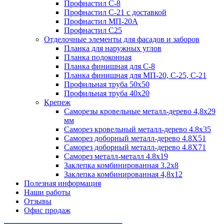
Профнастил С-8
Профнастил С-21 с доставкой
Профнастил МП-20А
Профнастил С25
Отделочные элементы для фасадов и заборов
Планка для наружных углов
Планка подоконная
Планка финишная для С-8
Планка финишная для МП-20, С-25, С-21
Профильная труба 50x50
Профильная труба 40x20
Крепеж
Саморезы кровельные металл-дерево 4,8х29
мм
Саморез кровельный металл-дерево 4.8x35
Саморез доборный металл-дерево 4.8X51
Саморез доборный металл-дерево 4.8X71
Саморез металл-металл 4.8x19
Заклепка комбинированная 3.2x8
Заклепка комбинированная 4,8x12
Полезная информация
Наши работы
Отзывы
Офис продаж