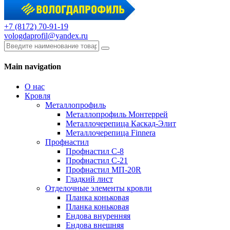
+7 (8172) 70-91-19
vologdaprofil@yandex.ru
Main navigation
О нас
Кровля
Металлопрофиль
Металлопрофиль Монтеррей
Металлочерепица Каскад-Элит
Металлочерепица Finnera
Профнастил
Профнастил С-8
Профнастил С-21
Профнастил МП-20R
Гладкий лист
Отделочные элементы кровли
Планка коньковая
Планка коньковая
Ендова внуренняя
Ендова внешняя