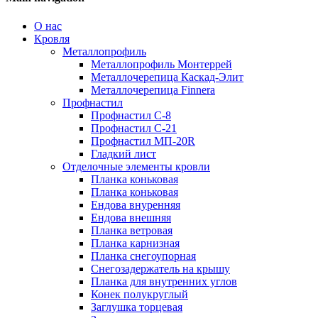
О нас
Кровля
Металлопрофиль
Металлопрофиль Монтеррей
Металлочерепица Каскад-Элит
Металлочерепица Finnera
Профнастил
Профнастил С-8
Профнастил С-21
Профнастил МП-20R
Гладкий лист
Отделочные элементы кровли
Планка коньковая
Планка коньковая
Ендова внуренняя
Ендова внешняя
Планка ветровая
Планка карнизная
Планка снегоупорная
Снегозадержатель на крышу
Планка для внутренних углов
Конек полукруглый
Заглушка торцевая