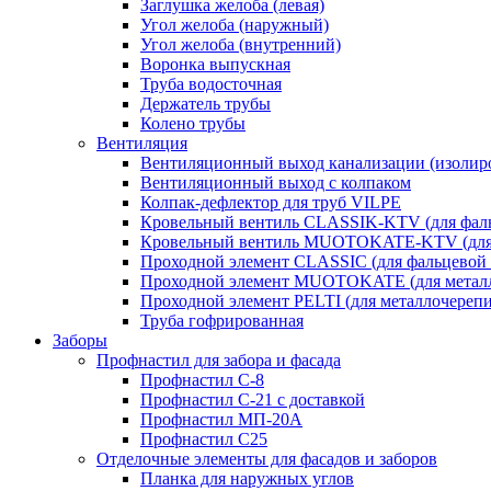
Заглушка желоба (левая)
Угол желоба (наружный)
Угол желоба (внутренний)
Воронка выпускная
Труба водосточная
Держатель трубы
Колено трубы
Вентиляция
Вентиляционный выход канализации (изолир
Вентиляционный выход с колпаком
Колпак-дефлектор для труб VILPE
Кровельный вентиль CLASSIK-KTV (для фаль
Кровельный вентиль MUOTOKATE-KTV (для 
Проходной элемент CLASSIC (для фальцевой 
Проходной элемент MUOTOKATE (для метал
Проходной элемент PELTI (для металлочереп
Труба гофрированная
Заборы
Профнастил для забора и фасада
Профнастил С-8
Профнастил С-21 с доставкой
Профнастил МП-20А
Профнастил С25
Отделочные элементы для фасадов и заборов
Планка для наружных углов