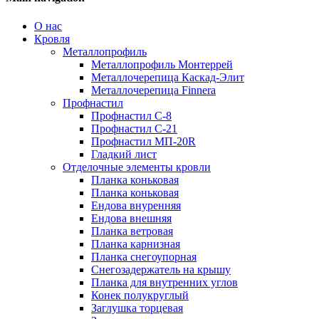
О нас
Кровля
Металлопрофиль
Металлопрофиль Монтеррей
Металлочерепица Каскад-Элит
Металлочерепица Finnera
Профнастил
Профнастил С-8
Профнастил С-21
Профнастил МП-20R
Гладкий лист
Отделочные элементы кровли
Планка коньковая
Планка коньковая
Ендова внуренняя
Ендова внешняя
Планка ветровая
Планка карнизная
Планка снегоупорная
Снегозадержатель на крышу
Планка для внутренних углов
Конек полукруглый
Заглушка торцевая