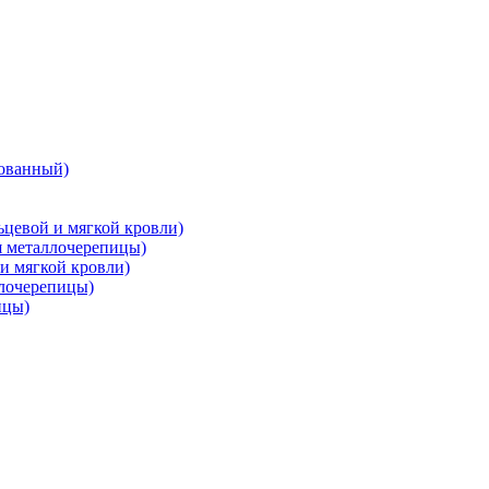
ованный)
цевой и мягкой кровли)
металлочерепицы)
и мягкой кровли)
лочерепицы)
ицы)