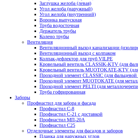
Заглушка желоба (левая)
Угол желоба (наружный)
Угол желоба (внутренний)
Воронка выпускная
Труба водосточная
Держатель трубы
Колено трубы
Вентиляция
Вентиляционный выход канализации (изолир
Вентиляционный выход с колпаком
Колпак-дефлектор для труб VILPE
Кровельный вентиль CLASSIK-KTV (для фаль
Кровельный вентиль MUOTOKATE-KTV (для 
Проходной элемент CLASSIC (для фальцевой 
Проходной элемент MUOTOKATE (для метал
Проходной элемент PELTI (для металлочереп
Труба гофрированная
Заборы
Профнастил для забора и фасада
Профнастил С-8
Профнастил С-21 с доставкой
Профнастил МП-20А
Профнастил С25
Отделочные элементы для фасадов и заборов
Планка для наружных углов