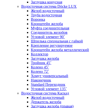
Заглушка конусная
Водосточная система Döcke LUX
Желоб водосточный
Труба водосточная
Воронка
Кронштейн желоба
Муфта соединительная
Соединитель желобов
Угловой элемент 90˚
Шпилька специальная с гайкой
Крепление регулируемое
Кронштейн желоба металлический
Коллектор
Заглушка желоба
Тройник 45˚
Колено 45˚
Колено 72˚
Хомут универсальный
Наконечник
Standard Переходник
Угловой элемент 135˚
Водосточная система Каскад
Желоб водосточный
Держатель желоба
Заглушка желоба (правая)