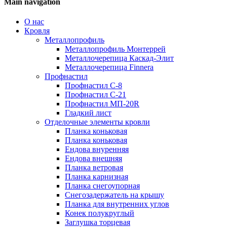
Main navigation
О нас
Кровля
Металлопрофиль
Металлопрофиль Монтеррей
Металлочерепица Каскад-Элит
Металлочерепица Finnera
Профнастил
Профнастил С-8
Профнастил С-21
Профнастил МП-20R
Гладкий лист
Отделочные элементы кровли
Планка коньковая
Планка коньковая
Ендова внуренняя
Ендова внешняя
Планка ветровая
Планка карнизная
Планка снегоупорная
Снегозадержатель на крышу
Планка для внутренних углов
Конек полукруглый
Заглушка торцевая