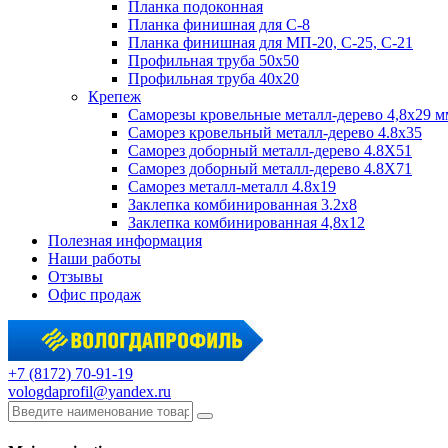
Планка подоконная
Планка финишная для С-8
Планка финишная для МП-20, С-25, С-21
Профильная труба 50x50
Профильная труба 40x20
Крепеж
Саморезы кровельные металл-дерево 4,8х29 м
Саморез кровельный металл-дерево 4.8x35
Саморез доборный металл-дерево 4.8X51
Саморез доборный металл-дерево 4.8X71
Саморез металл-металл 4.8x19
Заклепка комбинированная 3.2x8
Заклепка комбинированная 4,8x12
Полезная информация
Наши работы
Отзывы
Офис продаж
+7 (8172) 70-91-19
vologdaprofil@yandex.ru