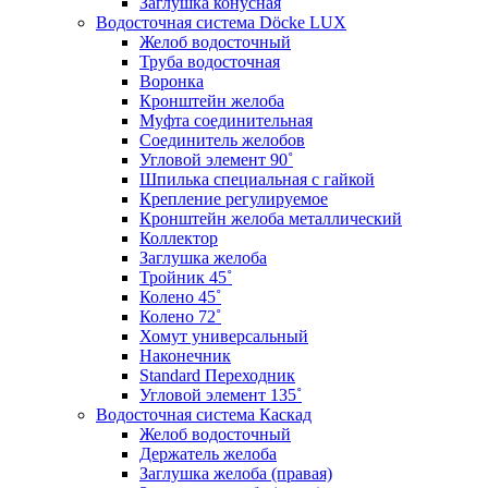
Заглушка конусная
Водосточная система Döcke LUX
Желоб водосточный
Труба водосточная
Воронка
Кронштейн желоба
Муфта соединительная
Соединитель желобов
Угловой элемент 90˚
Шпилька специальная с гайкой
Крепление регулируемое
Кронштейн желоба металлический
Коллектор
Заглушка желоба
Тройник 45˚
Колено 45˚
Колено 72˚
Хомут универсальный
Наконечник
Standard Переходник
Угловой элемент 135˚
Водосточная система Каскад
Желоб водосточный
Держатель желоба
Заглушка желоба (правая)