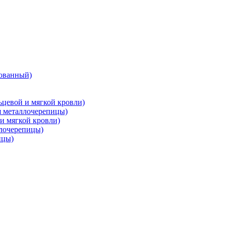
ованный)
цевой и мягкой кровли)
металлочерепицы)
и мягкой кровли)
лочерепицы)
ицы)