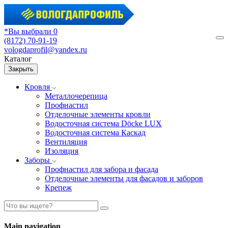
*Вы выбрали 0
(8172) 70-91-19
М
vologdaprofil@yandex.ru
Каталог
Закрыть
Кровля
Металлочерепица
Профнастил
Отделочные элементы кровли
Водосточная система Döcke LUX
Водосточная система Каскад
Вентиляция
Изоляция
Заборы
Профнастил для забора и фасада
Отделочные элементы для фасадов и заборов
Крепеж
Main navigation