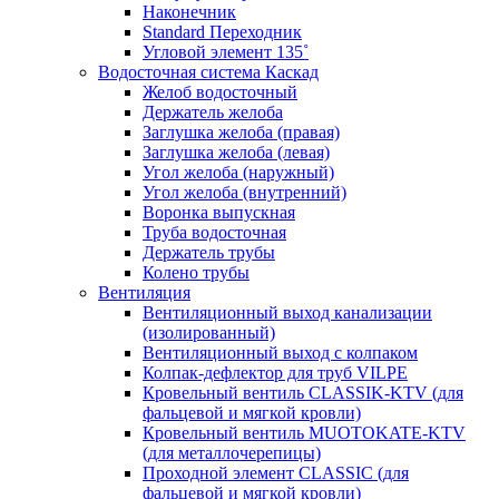
Наконечник
Standard Переходник
Угловой элемент 135˚
Водосточная система Каскад
Желоб водосточный
Держатель желоба
Заглушка желоба (правая)
Заглушка желоба (левая)
Угол желоба (наружный)
Угол желоба (внутренний)
Воронка выпускная
Труба водосточная
Держатель трубы
Колено трубы
Вентиляция
Вентиляционный выход канализации
(изолированный)
Вентиляционный выход с колпаком
Колпак-дефлектор для труб VILPE
Кровельный вентиль CLASSIK-KTV (для
фальцевой и мягкой кровли)
Кровельный вентиль MUOTOKATE-KTV
(для металлочерепицы)
Проходной элемент CLASSIC (для
фальцевой и мягкой кровли)