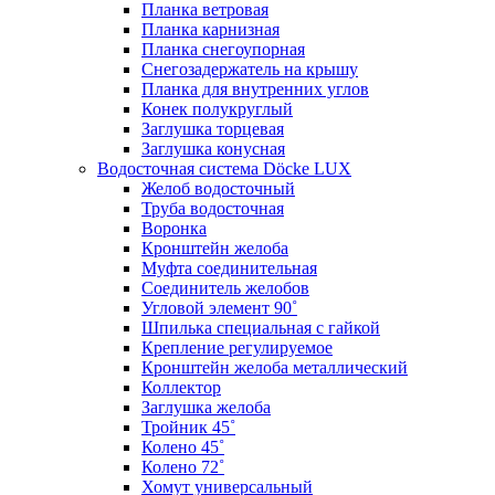
Планка ветровая
Планка карнизная
Планка снегоупорная
Снегозадержатель на крышу
Планка для внутренних углов
Конек полукруглый
Заглушка торцевая
Заглушка конусная
Водосточная система Döcke LUX
Желоб водосточный
Труба водосточная
Воронка
Кронштейн желоба
Муфта соединительная
Соединитель желобов
Угловой элемент 90˚
Шпилька специальная с гайкой
Крепление регулируемое
Кронштейн желоба металлический
Коллектор
Заглушка желоба
Тройник 45˚
Колено 45˚
Колено 72˚
Хомут универсальный