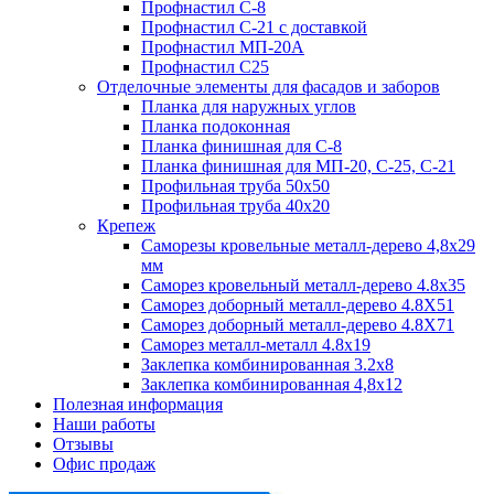
Профнастил С-8
Профнастил С-21 с доставкой
Профнастил МП-20А
Профнастил С25
Отделочные элементы для фасадов и заборов
Планка для наружных углов
Планка подоконная
Планка финишная для С-8
Планка финишная для МП-20, С-25, С-21
Профильная труба 50x50
Профильная труба 40x20
Крепеж
Саморезы кровельные металл-дерево 4,8х29
мм
Саморез кровельный металл-дерево 4.8x35
Саморез доборный металл-дерево 4.8X51
Саморез доборный металл-дерево 4.8X71
Саморез металл-металл 4.8x19
Заклепка комбинированная 3.2x8
Заклепка комбинированная 4,8x12
Полезная информация
Наши работы
Отзывы
Офис продаж