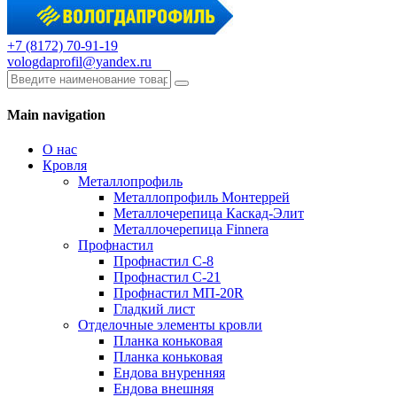
+7 (8172) 70-91-19
vologdaprofil@yandex.ru
Main navigation
О нас
Кровля
Металлопрофиль
Металлопрофиль Монтеррей
Металлочерепица Каскад-Элит
Металлочерепица Finnera
Профнастил
Профнастил С-8
Профнастил С-21
Профнастил МП-20R
Гладкий лист
Отделочные элементы кровли
Планка коньковая
Планка коньковая
Ендова внуренняя
Ендова внешняя