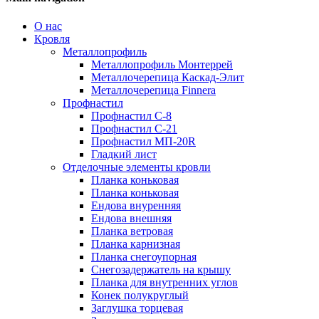
О нас
Кровля
Металлопрофиль
Металлопрофиль Монтеррей
Металлочерепица Каскад-Элит
Металлочерепица Finnera
Профнастил
Профнастил С-8
Профнастил С-21
Профнастил МП-20R
Гладкий лист
Отделочные элементы кровли
Планка коньковая
Планка коньковая
Ендова внуренняя
Ендова внешняя
Планка ветровая
Планка карнизная
Планка снегоупорная
Снегозадержатель на крышу
Планка для внутренних углов
Конек полукруглый
Заглушка торцевая