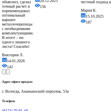
20.12.2025
честный подход к делу!
156
Мария К.
15.10.2025
187
.
Адрес офиса продаж:
г. Вологда, Ананьинский переулок, 53a
Телефон:
(8172) 70-91-19