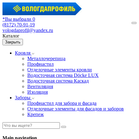
*Вы выбрали 0
(8172) 70-91-19
М
vologdaprofil@yandex.ru
Каталог
Закрыть
Кровля
Металлочерепица
Профнастил
Отделочные элементы кровли
Водосточная система Döcke LUX
Водосточная система Каскад
Вентиляция
Изоляция
Заборы
Профнастил для забора и фасада
Отделочные элементы для фасадов и заборов
Крепеж
Main navigation