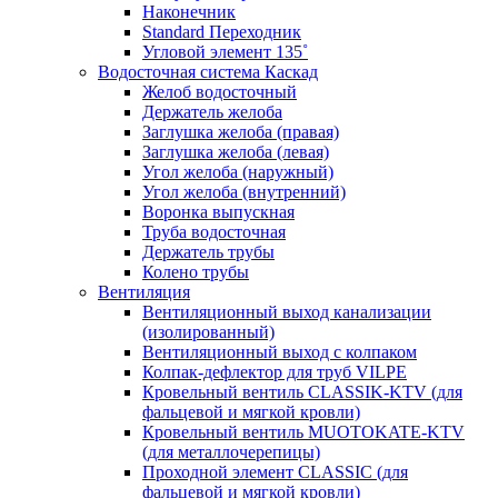
Наконечник
Standard Переходник
Угловой элемент 135˚
Водосточная система Каскад
Желоб водосточный
Держатель желоба
Заглушка желоба (правая)
Заглушка желоба (левая)
Угол желоба (наружный)
Угол желоба (внутренний)
Воронка выпускная
Труба водосточная
Держатель трубы
Колено трубы
Вентиляция
Вентиляционный выход канализации
(изолированный)
Вентиляционный выход с колпаком
Колпак-дефлектор для труб VILPE
Кровельный вентиль CLASSIK-KTV (для
фальцевой и мягкой кровли)
Кровельный вентиль MUOTOKATE-KTV
(для металлочерепицы)
Проходной элемент CLASSIC (для
фальцевой и мягкой кровли)