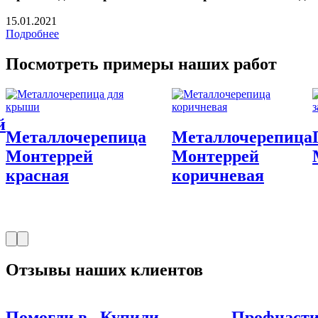
15.01.2021
Подробнее
Посмотреть примеры наших работ
а
Профнастил
Металлочерепица
Металло
МП20 А
Финнера
Финнера
Отзывы наших клиентов
Купили
Профнастил
Гидроиз