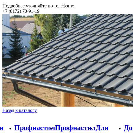
Подробнее уточняйте по телефону:
+7 (8172) 70-91-19
Назад к каталогу
стил
Профнастил
Для
Доборные
Добо