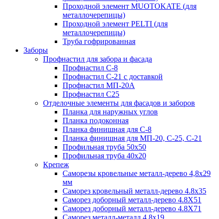
Проходной элемент MUOTOKATE (для
металлочерепицы)
Проходной элемент PELTI (для
металлочерепицы)
Труба гофрированная
Заборы
Профнастил для забора и фасада
Профнастил С-8
Профнастил С-21 с доставкой
Профнастил МП-20А
Профнастил С25
Отделочные элементы для фасадов и заборов
Планка для наружных углов
Планка подоконная
Планка финишная для С-8
Планка финишная для МП-20, С-25, С-21
Профильная труба 50x50
Профильная труба 40x20
Крепеж
Саморезы кровельные металл-дерево 4,8х29
мм
Саморез кровельный металл-дерево 4.8x35
Саморез доборный металл-дерево 4.8X51
Саморез доборный металл-дерево 4.8X71
Саморез металл-металл 4.8x19