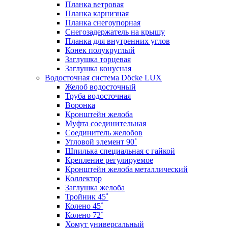
Планка ветровая
Планка карнизная
Планка снегоупорная
Снегозадержатель на крышу
Планка для внутренних углов
Конек полукруглый
Заглушка торцевая
Заглушка конусная
Водосточная система Döcke LUX
Желоб водосточный
Труба водосточная
Воронка
Кронштейн желоба
Муфта соединительная
Соединитель желобов
Угловой элемент 90˚
Шпилька специальная с гайкой
Крепление регулируемое
Кронштейн желоба металлический
Коллектор
Заглушка желоба
Тройник 45˚
Колено 45˚
Колено 72˚
Хомут универсальный