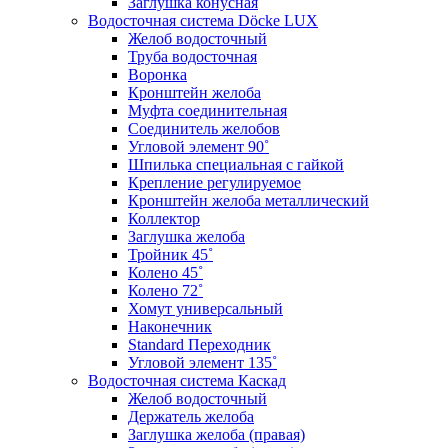
Заглушка конусная
Водосточная система Döcke LUX
Желоб водосточный
Труба водосточная
Воронка
Кронштейн желоба
Муфта соединительная
Соединитель желобов
Угловой элемент 90˚
Шпилька специальная с гайкой
Крепление регулируемое
Кронштейн желоба металлический
Коллектор
Заглушка желоба
Тройник 45˚
Колено 45˚
Колено 72˚
Хомут универсальный
Наконечник
Standard Переходник
Угловой элемент 135˚
Водосточная система Каскад
Желоб водосточный
Держатель желоба
Заглушка желоба (правая)