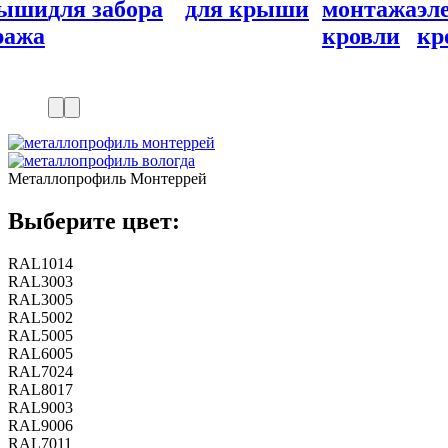
ора
для крыши
монтажа
элементы
элем
кровли
кровли
для
забо
Металлопрофиль Монтеррей
Выберите цвет:
RAL1014
RAL3003
RAL3005
RAL5002
RAL5005
RAL6005
RAL7024
RAL8017
RAL9003
RAL9006
RAL7011