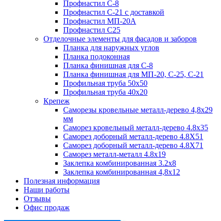
Профнастил С-8
Профнастил С-21 с доставкой
Профнастил МП-20А
Профнастил С25
Отделочные элементы для фасадов и заборов
Планка для наружных углов
Планка подоконная
Планка финишная для С-8
Планка финишная для МП-20, С-25, С-21
Профильная труба 50x50
Профильная труба 40x20
Крепеж
Саморезы кровельные металл-дерево 4,8х29
мм
Саморез кровельный металл-дерево 4.8x35
Саморез доборный металл-дерево 4.8X51
Саморез доборный металл-дерево 4.8X71
Саморез металл-металл 4.8x19
Заклепка комбинированная 3.2x8
Заклепка комбинированная 4,8x12
Полезная информация
Наши работы
Отзывы
Офис продаж