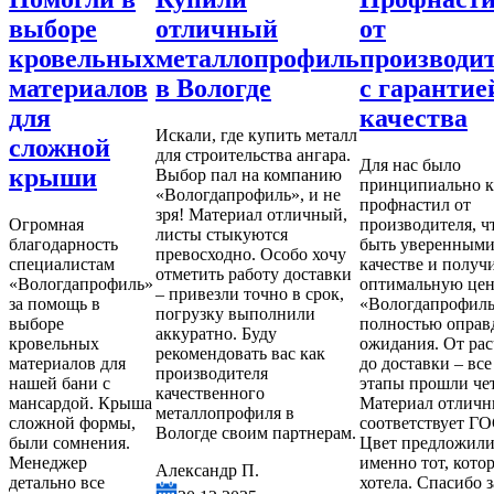
отличный
от
под кро
х
металлопрофиль
производителя
Перекрывал
в
в Вологде
с гарантией
дома в Охмы
качества
приобрели
Искали, где купить металл
гидроизоляц
для строительства ангара.
пленку фирм
Для нас было
Выбор пал на компанию
Материал пл
принципиально купить
«Вологдапрофиль», и не
рвется при у
профнастил от
зря! Материал отличный,
даже пару не
производителя, чтобы
листы стыкуются
простояла бе
быть уверенными в
превосходно. Особо хочу
она под солн
качестве и получить
отметить работу доставки
ничего с ней 
»
оптимальную цену.
– привезли точно в срок,
Очень прочна
«Вологдапрофиль»
погрузку выполнили
качеством ос
полностью оправдал
аккуратно. Буду
доволен.
ожидания. От расчетов
рекомендовать вас как
до доставки – все
Николай П.
производителя
этапы прошли четко.
качественного
30.08.2025
а
Материал отличный,
металлопрофиля в
соответствует ГОСТу.
487
Вологде своим партнерам.
Цвет предложили
именно тот, который
Александр П.
хотела. Спасибо за