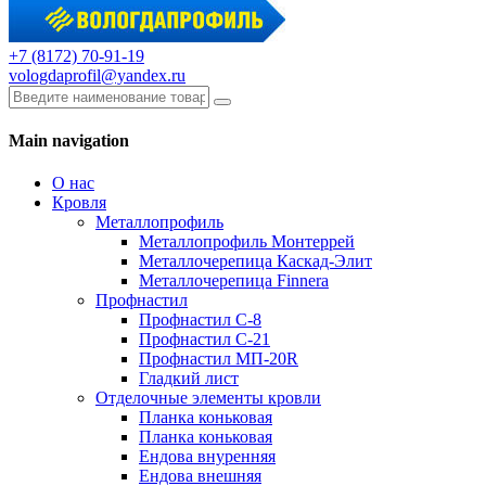
+7 (8172) 70-91-19
vologdaprofil@yandex.ru
Main navigation
О нас
Кровля
Металлопрофиль
Металлопрофиль Монтеррей
Металлочерепица Каскад-Элит
Металлочерепица Finnera
Профнастил
Профнастил С-8
Профнастил С-21
Профнастил МП-20R
Гладкий лист
Отделочные элементы кровли
Планка коньковая
Планка коньковая
Ендова внуренняя
Ендова внешняя