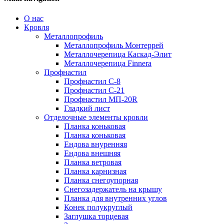
О нас
Кровля
Металлопрофиль
Металлопрофиль Монтеррей
Металлочерепица Каскад-Элит
Металлочерепица Finnera
Профнастил
Профнастил С-8
Профнастил С-21
Профнастил МП-20R
Гладкий лист
Отделочные элементы кровли
Планка коньковая
Планка коньковая
Ендова внуренняя
Ендова внешняя
Планка ветровая
Планка карнизная
Планка снегоупорная
Снегозадержатель на крышу
Планка для внутренних углов
Конек полукруглый
Заглушка торцевая