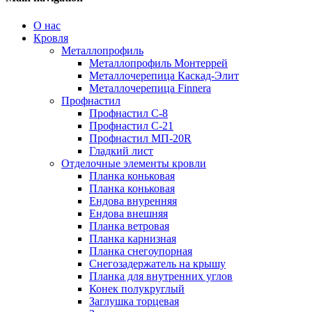
О нас
Кровля
Металлопрофиль
Металлопрофиль Монтеррей
Металлочерепица Каскад-Элит
Металлочерепица Finnera
Профнастил
Профнастил С-8
Профнастил С-21
Профнастил МП-20R
Гладкий лист
Отделочные элементы кровли
Планка коньковая
Планка коньковая
Ендова внуренняя
Ендова внешняя
Планка ветровая
Планка карнизная
Планка снегоупорная
Снегозадержатель на крышу
Планка для внутренних углов
Конек полукруглый
Заглушка торцевая