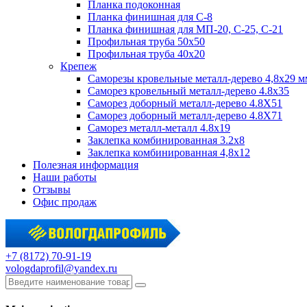
Планка подоконная
Планка финишная для С-8
Планка финишная для МП-20, С-25, С-21
Профильная труба 50x50
Профильная труба 40x20
Крепеж
Саморезы кровельные металл-дерево 4,8х29 м
Саморез кровельный металл-дерево 4.8x35
Саморез доборный металл-дерево 4.8X51
Саморез доборный металл-дерево 4.8X71
Саморез металл-металл 4.8x19
Заклепка комбинированная 3.2x8
Заклепка комбинированная 4,8x12
Полезная информация
Наши работы
Отзывы
Офис продаж
+7 (8172) 70-91-19
vologdaprofil@yandex.ru