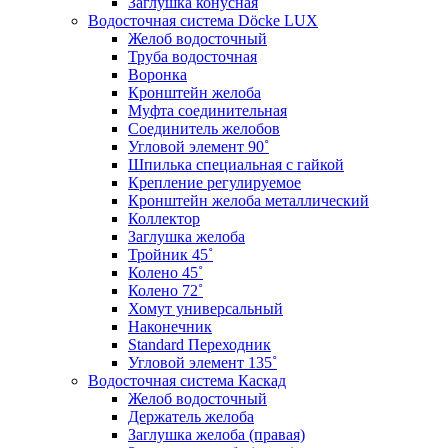
Заглушка конусная
Водосточная система Döcke LUX
Желоб водосточный
Труба водосточная
Воронка
Кронштейн желоба
Муфта соединительная
Соединитель желобов
Угловой элемент 90˚
Шпилька специальная с гайкой
Крепление регулируемое
Кронштейн желоба металлический
Коллектор
Заглушка желоба
Тройник 45˚
Колено 45˚
Колено 72˚
Хомут универсальный
Наконечник
Standard Переходник
Угловой элемент 135˚
Водосточная система Каскад
Желоб водосточный
Держатель желоба
Заглушка желоба (правая)