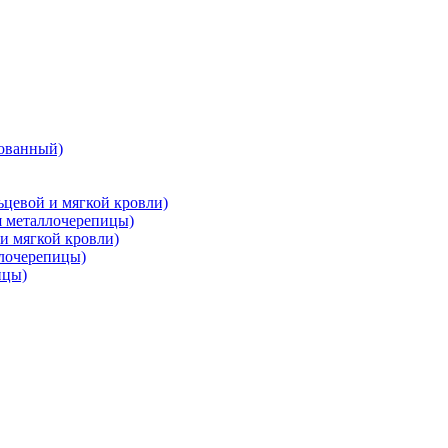
ованный)
цевой и мягкой кровли)
металлочерепицы)
и мягкой кровли)
лочерепицы)
ицы)