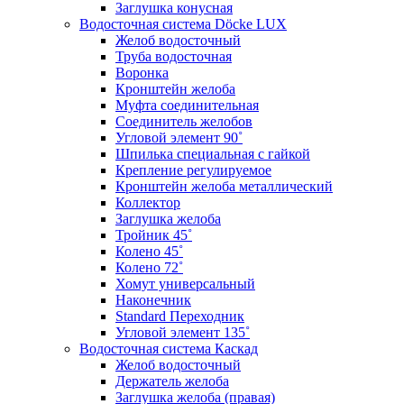
Заглушка конусная
Водосточная система Döcke LUX
Желоб водосточный
Труба водосточная
Воронка
Кронштейн желоба
Муфта соединительная
Соединитель желобов
Угловой элемент 90˚
Шпилька специальная с гайкой
Крепление регулируемое
Кронштейн желоба металлический
Коллектор
Заглушка желоба
Тройник 45˚
Колено 45˚
Колено 72˚
Хомут универсальный
Наконечник
Standard Переходник
Угловой элемент 135˚
Водосточная система Каскад
Желоб водосточный
Держатель желоба
Заглушка желоба (правая)