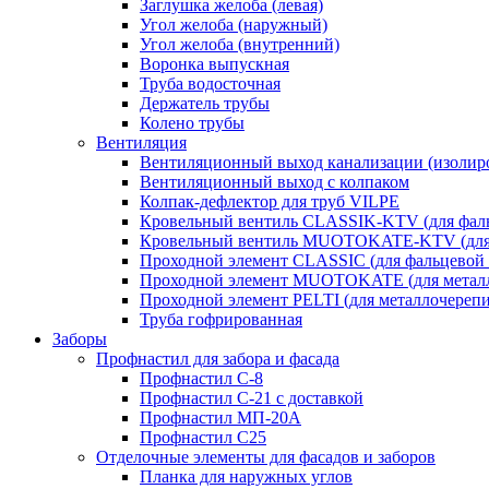
Заглушка желоба (левая)
Угол желоба (наружный)
Угол желоба (внутренний)
Воронка выпускная
Труба водосточная
Держатель трубы
Колено трубы
Вентиляция
Вентиляционный выход канализации (изолир
Вентиляционный выход с колпаком
Колпак-дефлектор для труб VILPE
Кровельный вентиль CLASSIK-KTV (для фаль
Кровельный вентиль MUOTOKATE-KTV (для 
Проходной элемент CLASSIC (для фальцевой 
Проходной элемент MUOTOKATE (для метал
Проходной элемент PELTI (для металлочереп
Труба гофрированная
Заборы
Профнастил для забора и фасада
Профнастил С-8
Профнастил С-21 с доставкой
Профнастил МП-20А
Профнастил С25
Отделочные элементы для фасадов и заборов
Планка для наружных углов