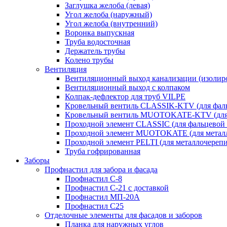
Заглушка желоба (левая)
Угол желоба (наружный)
Угол желоба (внутренний)
Воронка выпускная
Труба водосточная
Держатель трубы
Колено трубы
Вентиляция
Вентиляционный выход канализации (изолир
Вентиляционный выход с колпаком
Колпак-дефлектор для труб VILPE
Кровельный вентиль CLASSIK-KTV (для фаль
Кровельный вентиль MUOTOKATE-KTV (для 
Проходной элемент CLASSIC (для фальцевой 
Проходной элемент MUOTOKATE (для метал
Проходной элемент PELTI (для металлочереп
Труба гофрированная
Заборы
Профнастил для забора и фасада
Профнастил С-8
Профнастил С-21 с доставкой
Профнастил МП-20А
Профнастил С25
Отделочные элементы для фасадов и заборов
Планка для наружных углов