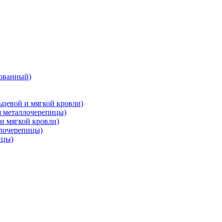
ованный)
цевой и мягкой кровли)
металлочерепицы)
и мягкой кровли)
лочерепицы)
ицы)