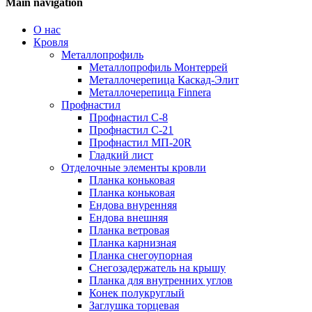
Main navigation
О нас
Кровля
Металлопрофиль
Металлопрофиль Монтеррей
Металлочерепица Каскад-Элит
Металлочерепица Finnera
Профнастил
Профнастил С-8
Профнастил С-21
Профнастил МП-20R
Гладкий лист
Отделочные элементы кровли
Планка коньковая
Планка коньковая
Ендова внуренняя
Ендова внешняя
Планка ветровая
Планка карнизная
Планка снегоупорная
Снегозадержатель на крышу
Планка для внутренних углов
Конек полукруглый
Заглушка торцевая