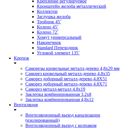
Крепление регулируемое
Кронштейн желоба металлический
Коллектор
Заглушка желоба
Тройник 45˚
Колено 45˚
Колено 72˚
Хомут универсальный
Наконечник
Standard Переходник
Угловой элемент 135˚
Крепеж
Саморезы кровельные металл-дерево 4,8х29 мм
Саморез кровельный металл-дерево 4.8x35
Саморез доборный металл-дерево 4.8X51
Саморез доборный металл-дерево 4.8X71
Саморез металл-металл 4.8x19
Заклепка комбинированная 3.2x8
Заклепка комбинированная 4,8x12
Вентиляция
Вентиляционный выход канализации
(изолированный)
Вентиляционный выход с колпаком