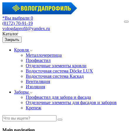
*Вы выбрали 0
(8172) 70-91-19
М
vologdaprofil@yandex.ru
Каталог
Закрыть
Кровля
Металлочерепица
Профнастил
Отделочные элементы кровли
Водосточная система Döcke LUX
Водосточная система Каскад
Вентиляция
Изоляция
Заборы
Профнастил для забора и фасада
Отделочные элементы для фасадов и заборов
Крепеж
Main navigation