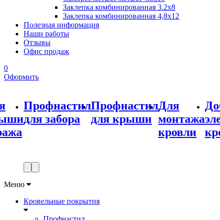
Заклепка комбинированная 3.2x8
Заклепка комбинированная 4,8x12
Полезная информация
Наши работы
Отзывы
Офис продаж
0
Оформить
астил
Профнастил
Для
Доборные
До
бора
для крыши
монтажа
элементы
эл
кровли
кровли
для
заб
Меню
Кровельные покрытия
Профнастил