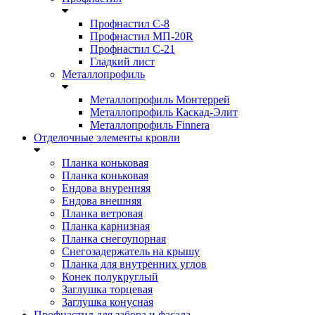
Профнастил С-8
Профнастил МП-20R
Профнастил С-21
Гладкий лист
Металлопрофиль
Металлопрофиль Монтеррей
Металлопрофиль Каскад-Элит
Металлопрофиль Finnera
Отделочные элементы кровли
Планка коньковая
Планка коньковая
Ендова внуренняя
Ендова внешняя
Планка ветровая
Планка карнизная
Планка снегоупорная
Снегозадержатель на крышу
Планка для внутренних углов
Конек полукруглый
Заглушка торцевая
Заглушка конусная
Профнастил для забора и фасада