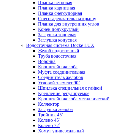
Планка ветровая
Планка карнизная
Планка снегоупорная
Снегозадержатель на крышу
Планка для внутренних углов
Конек полукруглый
Заглушка торцевая
Заглушка конусная
Водосточная система Döcke LUX
Желоб водосточный
Труба водосточная
Воронка
Кронштейн желоба
Муфта соединительная
Соединитель желобов
Угловой элемент 90˚
Шпилька специальная с гайкой
Крепление регулируемое
Кронштейн желоба металлический
Коллектор
Заглушка желоба
Тройник 45˚
Колено 45˚
Колено 72˚
Хомут универсальный