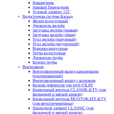
Наконечник
Standard Переходник
Угловой элемент 135˚
Водосточная система Каскад
Желоб водосточный
Держатель желоба
Заглушка желоба (правая)
Заглушка желоба (левая)
Угол желоба (наружный)
Угол желоба (внутренний)
Воронка выпускная
Труба водосточная
Держатель трубы
Колено трубы
Вентиляция
Вентиляционный выход канализации
(изолированный)
Вентиляционный выход с колпаком
Колпак-дефлектор для труб VILPE
Кровельный вентиль CLASSIK-KTV (для
фальцевой и мягкой кровли)
Кровельный вентиль MUOTOKATE-KTV
(для металлочерепицы)
Проходной элемент CLASSIC (для
фальцевой и мягкой кровли)