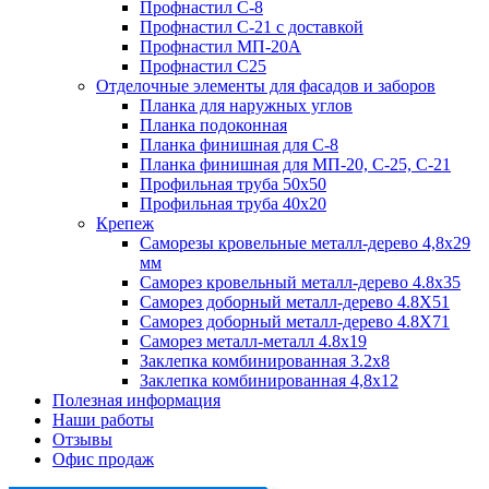
Профнастил С-8
Профнастил С-21 с доставкой
Профнастил МП-20А
Профнастил С25
Отделочные элементы для фасадов и заборов
Планка для наружных углов
Планка подоконная
Планка финишная для С-8
Планка финишная для МП-20, С-25, С-21
Профильная труба 50x50
Профильная труба 40x20
Крепеж
Саморезы кровельные металл-дерево 4,8х29
мм
Саморез кровельный металл-дерево 4.8x35
Саморез доборный металл-дерево 4.8X51
Саморез доборный металл-дерево 4.8X71
Саморез металл-металл 4.8x19
Заклепка комбинированная 3.2x8
Заклепка комбинированная 4,8x12
Полезная информация
Наши работы
Отзывы
Офис продаж