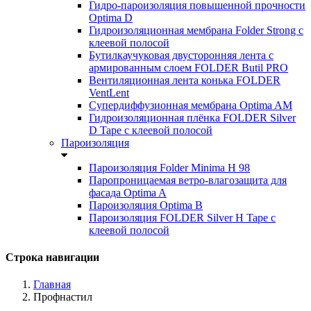
Гидро-пароизоляция повышенной прочности
Optima D
Гидроизоляционная мембрана Folder Strong с
клеевой полосой
Бутилкаучуковая двусторонняя лента с
армированным слоем FOLDER Butil PRO
Вентиляционная лента конька FOLDER
VentLent
Супердиффузионная мембрана Optima AM
Гидроизоляционная плёнка FOLDER Silver
D Tape с клеевой полосой
Пароизоляция
Пароизоляция Folder Minima H 98
Паропроницаемая ветро-влагозащита для
фасада Optima A
Пароизоляция Optima B
Пароизоляция FOLDER Silver H Tape с
клеевой полосой
Строка навигации
Главная
Профнастил