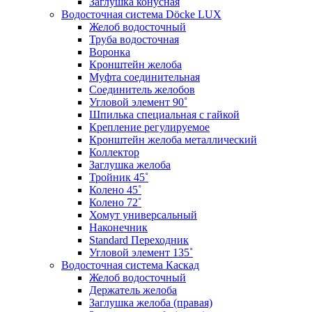
Заглушка конусная
Водосточная система Döcke LUX
Желоб водосточный
Труба водосточная
Воронка
Кронштейн желоба
Муфта соединительная
Соединитель желобов
Угловой элемент 90˚
Шпилька специальная с гайкой
Крепление регулируемое
Кронштейн желоба металлический
Коллектор
Заглушка желоба
Тройник 45˚
Колено 45˚
Колено 72˚
Хомут универсальный
Наконечник
Standard Переходник
Угловой элемент 135˚
Водосточная система Каскад
Желоб водосточный
Держатель желоба
Заглушка желоба (правая)