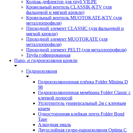
Колпак-дефлектор для труб VILPE
Кровельный вентиль CLASSIK-KTV (для
фальцевой и мягкой кровли)
Кровельный вентиль MUOTOKATE-KTV (для
металлопрофиля)
Проходной элемент CLASSIC (для фальцевой и
мягкой кровли)
Проходной элемент MUOTOKATE (для
металлопрофиля)
Проходной элемент PELTI (для металлопрофиля)
Труба гофрированная
Паро- и гидроизоляция кровли
Гидроизоляция
Гидроизоляционная плёнка Folder Minima D
98
Гидроизоляционная мембрана Folder Classic с
клеевой полосой
Уплотнитель универсальный 2м с клеевым
краем
Односторонняя клейкая лента Folder Bond
Tape
Алкидная эмаль
Двухслойная гидро-пароизоляция Optima C