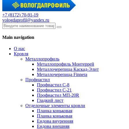
+7 (8172) 70-91-19
vologdaprofil@yandex.ru
Main navigation
О нас
Кровля
Металлопрофиль
Металлопрофиль Монтеррей
Металлочерепица Каскад-Элит
Металлочерепица Finnera
Профнастил
Профнастил С-8
Профнастил С-21
Профнастил МП-20R
Гладкий лист
Отделочные элементы кровли
Планка коньковая
Планка коньковая
Ендова внуренняя
Ендова внешняя