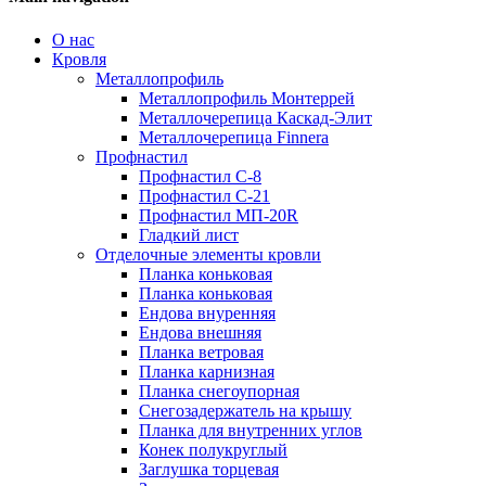
О нас
Кровля
Металлопрофиль
Металлопрофиль Монтеррей
Металлочерепица Каскад-Элит
Металлочерепица Finnera
Профнастил
Профнастил С-8
Профнастил С-21
Профнастил МП-20R
Гладкий лист
Отделочные элементы кровли
Планка коньковая
Планка коньковая
Ендова внуренняя
Ендова внешняя
Планка ветровая
Планка карнизная
Планка снегоупорная
Снегозадержатель на крышу
Планка для внутренних углов
Конек полукруглый
Заглушка торцевая