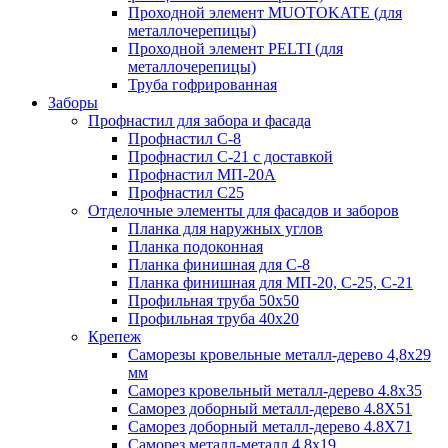
Проходной элемент MUOTOKATE (для
металлочерепицы)
Проходной элемент PELTI (для
металлочерепицы)
Труба гофрированная
Заборы
Профнастил для забора и фасада
Профнастил С-8
Профнастил С-21 с доставкой
Профнастил МП-20А
Профнастил С25
Отделочные элементы для фасадов и заборов
Планка для наружных углов
Планка подоконная
Планка финишная для С-8
Планка финишная для МП-20, С-25, С-21
Профильная труба 50x50
Профильная труба 40x20
Крепеж
Саморезы кровельные металл-дерево 4,8х29
мм
Саморез кровельный металл-дерево 4.8x35
Саморез доборный металл-дерево 4.8X51
Саморез доборный металл-дерево 4.8X71
Саморез металл-металл 4.8x19