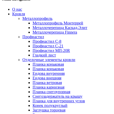
О нас
Кровля
Металлопрофиль
Металлопрофиль Монтеррей
Металлочерепица Каскад-Элит
Металлочерепица Finnera
Профнастил
Профнастил С-8
Профнастил С-21
Профнастил МП-20R
Гладкий лист
Отделочные элементы кровли
Планка коньковая
Планка коньковая
Ендова внуренняя
Ендова внешняя
Планка ветровая
Планка карнизная
Планка снегоупорная
Снегозадержатель на крышу
Планка для внутренних углов
Конек полукруглый
Заглушка торцевая