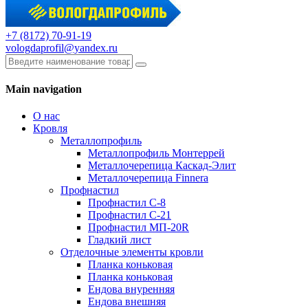
+7 (8172) 70-91-19
vologdaprofil@yandex.ru
Main navigation
О нас
Кровля
Металлопрофиль
Металлопрофиль Монтеррей
Металлочерепица Каскад-Элит
Металлочерепица Finnera
Профнастил
Профнастил С-8
Профнастил С-21
Профнастил МП-20R
Гладкий лист
Отделочные элементы кровли
Планка коньковая
Планка коньковая
Ендова внуренняя
Ендова внешняя