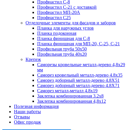
Профнастил С-8
Профнастил С-21 с доставкой
Профнастил МП-20А
Профнастил С25
Отделочные элементы для фасадов и заборов
Планка для наружных углов
Планка подоконная
Планка финишная для С-8
Планка финишная для МП-20, С-25, С-21
Профильная труба 50x50
Профильная труба 40x20
Крепеж
Саморезы кровельные металл-дерево 4,8х29
мм
Саморез кровельный металл-дерево 4.8x35
Саморез доборный металл-дерево 4.8X51
Саморез доборный металл-дерево 4.8X71
Саморез металл-металл 4.8x19
Заклепка комбинированная 3.2x8
Заклепка комбинированная 4,8x12
Полезная информация
Наши работы
Отзывы
Офис продаж