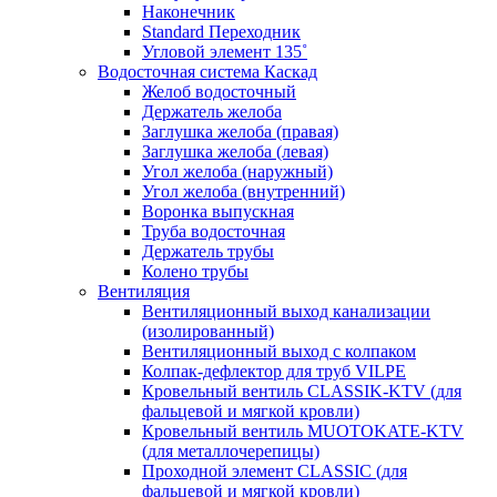
Наконечник
Standard Переходник
Угловой элемент 135˚
Водосточная система Каскад
Желоб водосточный
Держатель желоба
Заглушка желоба (правая)
Заглушка желоба (левая)
Угол желоба (наружный)
Угол желоба (внутренний)
Воронка выпускная
Труба водосточная
Держатель трубы
Колено трубы
Вентиляция
Вентиляционный выход канализации
(изолированный)
Вентиляционный выход с колпаком
Колпак-дефлектор для труб VILPE
Кровельный вентиль CLASSIK-KTV (для
фальцевой и мягкой кровли)
Кровельный вентиль MUOTOKATE-KTV
(для металлочерепицы)
Проходной элемент CLASSIC (для
фальцевой и мягкой кровли)