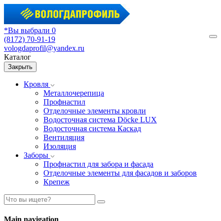
*Вы выбрали 0
(8172) 70-91-19
М
vologdaprofil@yandex.ru
Каталог
Закрыть
Кровля
Металлочерепица
Профнастил
Отделочные элементы кровли
Водосточная система Döcke LUX
Водосточная система Каскад
Вентиляция
Изоляция
Заборы
Профнастил для забора и фасада
Отделочные элементы для фасадов и заборов
Крепеж
Main navigation