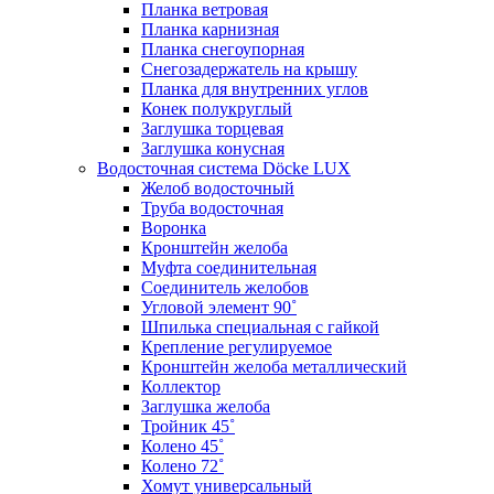
Планка ветровая
Планка карнизная
Планка снегоупорная
Снегозадержатель на крышу
Планка для внутренних углов
Конек полукруглый
Заглушка торцевая
Заглушка конусная
Водосточная система Döcke LUX
Желоб водосточный
Труба водосточная
Воронка
Кронштейн желоба
Муфта соединительная
Соединитель желобов
Угловой элемент 90˚
Шпилька специальная с гайкой
Крепление регулируемое
Кронштейн желоба металлический
Коллектор
Заглушка желоба
Тройник 45˚
Колено 45˚
Колено 72˚
Хомут универсальный