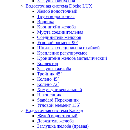
Заглушка конусная
Водосточная система Döcke LUX
Желоб водосточный
Труба водосточная
Воронка
Кронштейн желоба
Муфта соединительная
Соединитель желобов
Угловой элемент 90˚
Шпилька специальная с гайкой
Крепление регулируемое
Кронштейн желоба металлический
Коллектор
Заглушка желоба
Тройник 45˚
Колено 45˚
Колено 72˚
Хомут универсальный
Наконечник
Standard Переходник
Угловой элемент 135˚
Водосточная система Каскад
Желоб водосточный
Держатель желоба
Заглушка желоба (правая)