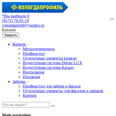
*Вы выбрали 0
(8172) 70-91-19
М
vologdaprofil@yandex.ru
Каталог
Закрыть
Кровля
Металлочерепица
Профнастил
Отделочные элементы кровли
Водосточная система Döcke LUX
Водосточная система Каскад
Вентиляция
Изоляция
Заборы
Профнастил для забора и фасада
Отделочные элементы для фасадов и заборов
Крепеж
Main navigation