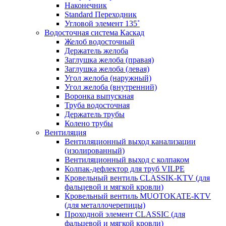
Наконечник
Standard Переходник
Угловой элемент 135˚
Водосточная система Каскад
Желоб водосточный
Держатель желоба
Заглушка желоба (правая)
Заглушка желоба (левая)
Угол желоба (наружный)
Угол желоба (внутренний)
Воронка выпускная
Труба водосточная
Держатель трубы
Колено трубы
Вентиляция
Вентиляционный выход канализации
(изолированный)
Вентиляционный выход с колпаком
Колпак-дефлектор для труб VILPE
Кровельный вентиль CLASSIK-KTV (для
фальцевой и мягкой кровли)
Кровельный вентиль MUOTOKATE-KTV
(для металлочерепицы)
Проходной элемент CLASSIC (для
фальцевой и мягкой кровли)