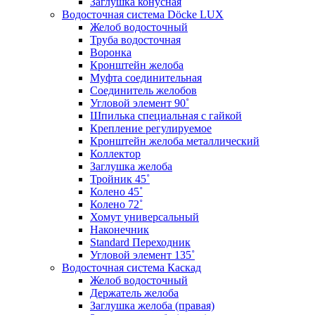
Заглушка конусная
Водосточная система Döcke LUX
Желоб водосточный
Труба водосточная
Воронка
Кронштейн желоба
Муфта соединительная
Соединитель желобов
Угловой элемент 90˚
Шпилька специальная с гайкой
Крепление регулируемое
Кронштейн желоба металлический
Коллектор
Заглушка желоба
Тройник 45˚
Колено 45˚
Колено 72˚
Хомут универсальный
Наконечник
Standard Переходник
Угловой элемент 135˚
Водосточная система Каскад
Желоб водосточный
Держатель желоба
Заглушка желоба (правая)