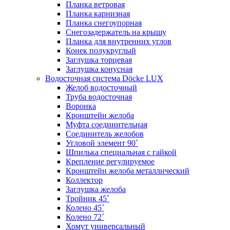
Планка ветровая
Планка карнизная
Планка снегоупорная
Снегозадержатель на крышу
Планка для внутренних углов
Конек полукруглый
Заглушка торцевая
Заглушка конусная
Водосточная система Döcke LUX
Желоб водосточный
Труба водосточная
Воронка
Кронштейн желоба
Муфта соединительная
Соединитель желобов
Угловой элемент 90˚
Шпилька специальная с гайкой
Крепление регулируемое
Кронштейн желоба металлический
Коллектор
Заглушка желоба
Тройник 45˚
Колено 45˚
Колено 72˚
Хомут универсальный