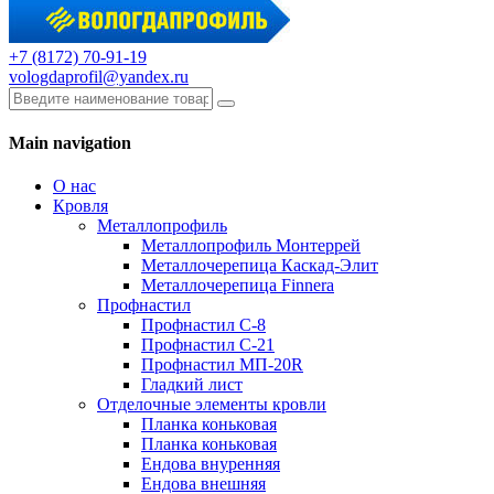
+7 (8172) 70-91-19
vologdaprofil@yandex.ru
Main navigation
О нас
Кровля
Металлопрофиль
Металлопрофиль Монтеррей
Металлочерепица Каскад-Элит
Металлочерепица Finnera
Профнастил
Профнастил С-8
Профнастил С-21
Профнастил МП-20R
Гладкий лист
Отделочные элементы кровли
Планка коньковая
Планка коньковая
Ендова внуренняя
Ендова внешняя