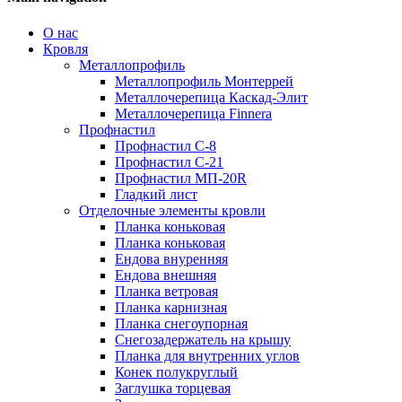
О нас
Кровля
Металлопрофиль
Металлопрофиль Монтеррей
Металлочерепица Каскад-Элит
Металлочерепица Finnera
Профнастил
Профнастил С-8
Профнастил С-21
Профнастил МП-20R
Гладкий лист
Отделочные элементы кровли
Планка коньковая
Планка коньковая
Ендова внуренняя
Ендова внешняя
Планка ветровая
Планка карнизная
Планка снегоупорная
Снегозадержатель на крышу
Планка для внутренних углов
Конек полукруглый
Заглушка торцевая