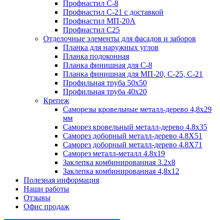
Профнастил С-8
Профнастил С-21 с доставкой
Профнастил МП-20А
Профнастил С25
Отделочные элементы для фасадов и заборов
Планка для наружных углов
Планка подоконная
Планка финишная для С-8
Планка финишная для МП-20, С-25, С-21
Профильная труба 50x50
Профильная труба 40x20
Крепеж
Саморезы кровельные металл-дерево 4,8х29
мм
Саморез кровельный металл-дерево 4.8x35
Саморез доборный металл-дерево 4.8X51
Саморез доборный металл-дерево 4.8X71
Саморез металл-металл 4.8x19
Заклепка комбинированная 3.2x8
Заклепка комбинированная 4,8x12
Полезная информация
Наши работы
Отзывы
Офис продаж