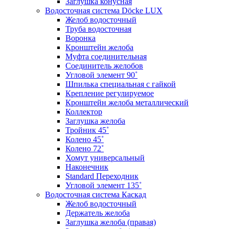
Заглушка конусная
Водосточная система Döcke LUX
Желоб водосточный
Труба водосточная
Воронка
Кронштейн желоба
Муфта соединительная
Соединитель желобов
Угловой элемент 90˚
Шпилька специальная с гайкой
Крепление регулируемое
Кронштейн желоба металлический
Коллектор
Заглушка желоба
Тройник 45˚
Колено 45˚
Колено 72˚
Хомут универсальный
Наконечник
Standard Переходник
Угловой элемент 135˚
Водосточная система Каскад
Желоб водосточный
Держатель желоба
Заглушка желоба (правая)