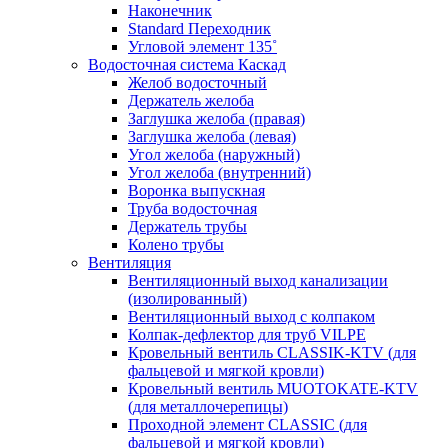
Наконечник
Standard Переходник
Угловой элемент 135˚
Водосточная система Каскад
Желоб водосточный
Держатель желоба
Заглушка желоба (правая)
Заглушка желоба (левая)
Угол желоба (наружный)
Угол желоба (внутренний)
Воронка выпускная
Труба водосточная
Держатель трубы
Колено трубы
Вентиляция
Вентиляционный выход канализации
(изолированный)
Вентиляционный выход с колпаком
Колпак-дефлектор для труб VILPE
Кровельный вентиль CLASSIK-KTV (для
фальцевой и мягкой кровли)
Кровельный вентиль MUOTOKATE-KTV
(для металлочерепицы)
Проходной элемент CLASSIC (для
фальцевой и мягкой кровли)