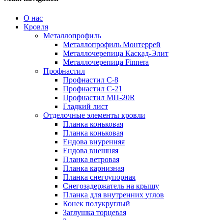
О нас
Кровля
Металлопрофиль
Металлопрофиль Монтеррей
Металлочерепица Каскад-Элит
Металлочерепица Finnera
Профнастил
Профнастил С-8
Профнастил С-21
Профнастил МП-20R
Гладкий лист
Отделочные элементы кровли
Планка коньковая
Планка коньковая
Ендова внуренняя
Ендова внешняя
Планка ветровая
Планка карнизная
Планка снегоупорная
Снегозадержатель на крышу
Планка для внутренних углов
Конек полукруглый
Заглушка торцевая