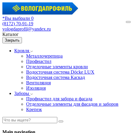
*Вы выбрали 0
(8172) 70-91-19
М
vologdaprofil@yandex.ru
Каталог
Закрыть
Кровля
Металлочерепица
Профнастил
Отделочные элементы кровли
Водосточная система Döcke LUX
Водосточная система Каскад
Вентиляция
Изоляция
Заборы
Профнастил для забора и фасада
Отделочные элементы для фасадов и заборов
Крепеж
Main navigation