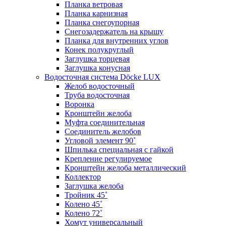
Планка ветровая
Планка карнизная
Планка снегоупорная
Снегозадержатель на крышу
Планка для внутренних углов
Конек полукруглый
Заглушка торцевая
Заглушка конусная
Водосточная система Döcke LUX
Желоб водосточный
Труба водосточная
Воронка
Кронштейн желоба
Муфта соединительная
Соединитель желобов
Угловой элемент 90˚
Шпилька специальная с гайкой
Крепление регулируемое
Кронштейн желоба металлический
Коллектор
Заглушка желоба
Тройник 45˚
Колено 45˚
Колено 72˚
Хомут универсальный