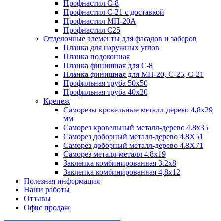
Профнастил С-8
Профнастил С-21 с доставкой
Профнастил МП-20А
Профнастил С25
Отделочные элементы для фасадов и заборов
Планка для наружных углов
Планка подоконная
Планка финишная для С-8
Планка финишная для МП-20, С-25, С-21
Профильная труба 50x50
Профильная труба 40x20
Крепеж
Саморезы кровельные металл-дерево 4,8х29
мм
Саморез кровельный металл-дерево 4.8x35
Саморез доборный металл-дерево 4.8X51
Саморез доборный металл-дерево 4.8X71
Саморез металл-металл 4.8x19
Заклепка комбинированная 3.2x8
Заклепка комбинированная 4,8x12
Полезная информация
Наши работы
Отзывы
Офис продаж