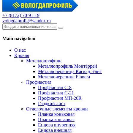
+7 (8172) 70-91-19
vologdaprofil@yandex.ru
Main navigation
О нас
Кровля
Металлопрофиль
Металлопрофиль Монтеррей
Металлочерепица Каскад-Элит
Металлочерепица Finnera
Профнастил
Профнастил С-8
Профнастил С-21
Профнастил МП-20R
Гладкий лист
Отделочные элементы кровли
Планка коньковая
Планка коньковая
Ендова внуренняя
Ендова внешняя