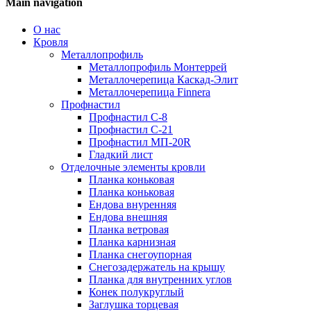
Main navigation
О нас
Кровля
Металлопрофиль
Металлопрофиль Монтеррей
Металлочерепица Каскад-Элит
Металлочерепица Finnera
Профнастил
Профнастил С-8
Профнастил С-21
Профнастил МП-20R
Гладкий лист
Отделочные элементы кровли
Планка коньковая
Планка коньковая
Ендова внуренняя
Ендова внешняя
Планка ветровая
Планка карнизная
Планка снегоупорная
Снегозадержатель на крышу
Планка для внутренних углов
Конек полукруглый
Заглушка торцевая