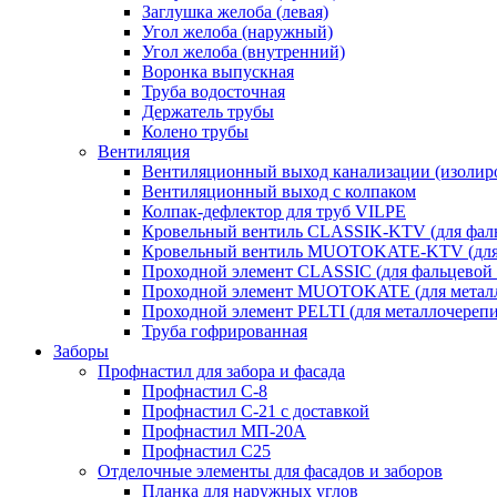
Заглушка желоба (левая)
Угол желоба (наружный)
Угол желоба (внутренний)
Воронка выпускная
Труба водосточная
Держатель трубы
Колено трубы
Вентиляция
Вентиляционный выход канализации (изолир
Вентиляционный выход с колпаком
Колпак-дефлектор для труб VILPE
Кровельный вентиль CLASSIK-KTV (для фаль
Кровельный вентиль MUOTOKATE-KTV (для 
Проходной элемент CLASSIC (для фальцевой 
Проходной элемент MUOTOKATE (для метал
Проходной элемент PELTI (для металлочереп
Труба гофрированная
Заборы
Профнастил для забора и фасада
Профнастил С-8
Профнастил С-21 с доставкой
Профнастил МП-20А
Профнастил С25
Отделочные элементы для фасадов и заборов
Планка для наружных углов