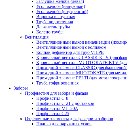
Заглушка желоба (левая)
Угол желоба (наружный)
Угол желоба (внутренний)
Воронка выпускная
Труба водосточная
Держатель трубы
Колено трубы
Вентиляция
Вентиляционный выход канализации (изолир
Вентиляционный выход с колпаком
Колпак-дефлектор для труб VILPE
Кровельный вентиль CLASSIK-KTV (для фаль
Кровельный вентиль MUOTOKATE-KTV (для 
Проходной элемент CLASSIC (для фальцевой 
Проходной элемент MUOTOKATE (для метал
Проходной элемент PELTI (для металлочереп
Труба гофрированная
Заборы
Профнастил для забора и фасада
Профнастил С-8
Профнастил С-21 с доставкой
Профнастил МП-20А
Профнастил С25
Отделочные элементы для фасадов и заборов
Планка для наружных углов