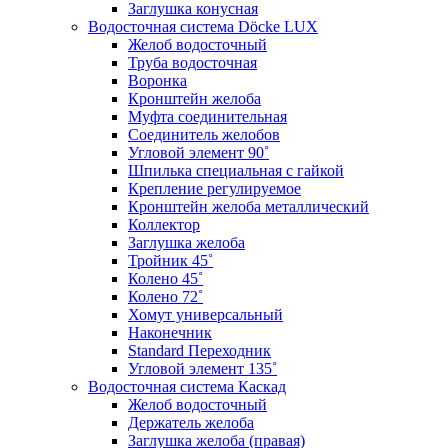
Заглушка конусная
Водосточная система Döcke LUX
Желоб водосточный
Труба водосточная
Воронка
Кронштейн желоба
Муфта соединительная
Соединитель желобов
Угловой элемент 90˚
Шпилька специальная с гайкой
Крепление регулируемое
Кронштейн желоба металлический
Коллектор
Заглушка желоба
Тройник 45˚
Колено 45˚
Колено 72˚
Хомут универсальный
Наконечник
Standard Переходник
Угловой элемент 135˚
Водосточная система Каскад
Желоб водосточный
Держатель желоба
Заглушка желоба (правая)