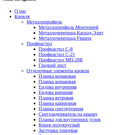
О нас
Кровля
Металлопрофиль
Металлопрофиль Монтеррей
Металлочерепица Каскад-Элит
Металлочерепица Finnera
Профнастил
Профнастил С-8
Профнастил С-21
Профнастил МП-20R
Гладкий лист
Отделочные элементы кровли
Планка коньковая
Планка коньковая
Ендова внуренняя
Ендова внешняя
Планка ветровая
Планка карнизная
Планка снегоупорная
Снегозадержатель на крышу
Планка для внутренних углов
Конек полукруглый
Заглушка торцевая