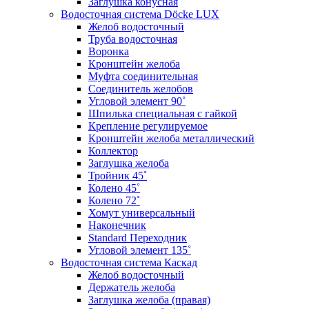
Заглушка конусная
Водосточная система Döcke LUX
Желоб водосточный
Труба водосточная
Воронка
Кронштейн желоба
Муфта соединительная
Соединитель желобов
Угловой элемент 90˚
Шпилька специальная с гайкой
Крепление регулируемое
Кронштейн желоба металлический
Коллектор
Заглушка желоба
Тройник 45˚
Колено 45˚
Колено 72˚
Хомут универсальный
Наконечник
Standard Переходник
Угловой элемент 135˚
Водосточная система Каскад
Желоб водосточный
Держатель желоба
Заглушка желоба (правая)