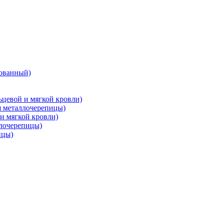
ованный)
цевой и мягкой кровли)
металлочерепицы)
и мягкой кровли)
лочерепицы)
ицы)