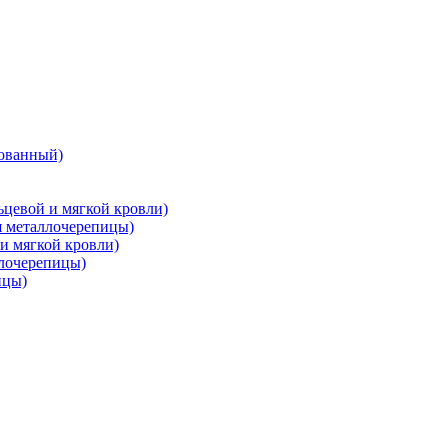
ованный)
цевой и мягкой кровли)
металлочерепицы)
и мягкой кровли)
лочерепицы)
ицы)