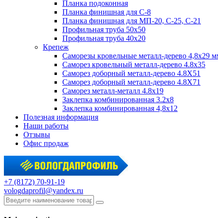
Планка подоконная
Планка финишная для С-8
Планка финишная для МП-20, С-25, С-21
Профильная труба 50x50
Профильная труба 40x20
Крепеж
Саморезы кровельные металл-дерево 4,8х29 м
Саморез кровельный металл-дерево 4.8x35
Саморез доборный металл-дерево 4.8X51
Саморез доборный металл-дерево 4.8X71
Саморез металл-металл 4.8x19
Заклепка комбинированная 3.2x8
Заклепка комбинированная 4,8x12
Полезная информация
Наши работы
Отзывы
Офис продаж
+7 (8172) 70-91-19
vologdaprofil@yandex.ru