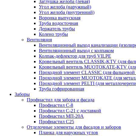
Заглушка желоба (левая)
Угол желоба (наружный)
Угол желоба (внутренний)
Воронка выпускная
Труба водосточная
Держатель трубы
Колено трубы
Вентиляция
Вентиляционный выход канализации (изолир
Вентиляционный выход с колпаком
Колпак-дефлектор для труб VILPE
Кровельный вентиль CLASSIK-KTV (для фаль
Кровельный вентиль MUOTOKATE-KTV (для 
Проходной элемент CLASSIC (для фальцевой 
Проходной элемент MUOTOKATE (для метал
Проходной элемент PELTI (для металлочереп
Труба гофрированная
Заборы
Профнастил для забора и фасада
Профнастил С-8
Профнастил С-21 с доставкой
Профнастил МП-20А
Профнастил С25
Отделочные элементы для фасадов и заборов
Планка для наружных углов