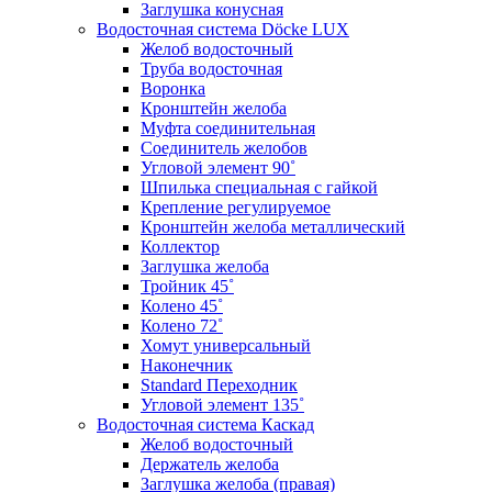
Заглушка конусная
Водосточная система Döcke LUX
Желоб водосточный
Труба водосточная
Воронка
Кронштейн желоба
Муфта соединительная
Соединитель желобов
Угловой элемент 90˚
Шпилька специальная с гайкой
Крепление регулируемое
Кронштейн желоба металлический
Коллектор
Заглушка желоба
Тройник 45˚
Колено 45˚
Колено 72˚
Хомут универсальный
Наконечник
Standard Переходник
Угловой элемент 135˚
Водосточная система Каскад
Желоб водосточный
Держатель желоба
Заглушка желоба (правая)