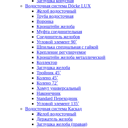
Заглушка конусная
Водосточная система Döcke LUX
Желоб водосточный
Труба водосточная
Воронка
Кронштейн желоба
Муфта соединительная
Соединитель желобов
Угловой элемент 90˚
Шпилька специальная с гайкой
Крепление регулируемое
Кронштейн желоба металлический
Коллектор
Заглушка желоба
Тройник 45˚
Колено 45˚
Колено 72˚
Хомут универсальный
Наконечник
Standard Переходник
Угловой элемент 135˚
Водосточная система Каскад
Желоб водосточный
Держатель желоба
Заглушка желоба (правая)