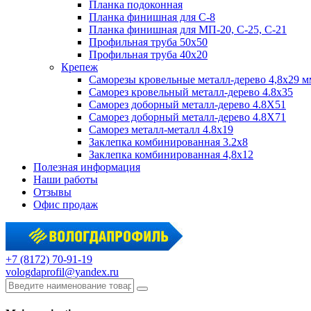
Планка подоконная
Планка финишная для С-8
Планка финишная для МП-20, С-25, С-21
Профильная труба 50x50
Профильная труба 40x20
Крепеж
Саморезы кровельные металл-дерево 4,8х29 м
Саморез кровельный металл-дерево 4.8x35
Саморез доборный металл-дерево 4.8X51
Саморез доборный металл-дерево 4.8X71
Саморез металл-металл 4.8x19
Заклепка комбинированная 3.2x8
Заклепка комбинированная 4,8x12
Полезная информация
Наши работы
Отзывы
Офис продаж
+7 (8172) 70-91-19
vologdaprofil@yandex.ru