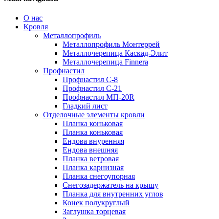
О нас
Кровля
Металлопрофиль
Металлопрофиль Монтеррей
Металлочерепица Каскад-Элит
Металлочерепица Finnera
Профнастил
Профнастил С-8
Профнастил С-21
Профнастил МП-20R
Гладкий лист
Отделочные элементы кровли
Планка коньковая
Планка коньковая
Ендова внуренняя
Ендова внешняя
Планка ветровая
Планка карнизная
Планка снегоупорная
Снегозадержатель на крышу
Планка для внутренних углов
Конек полукруглый
Заглушка торцевая