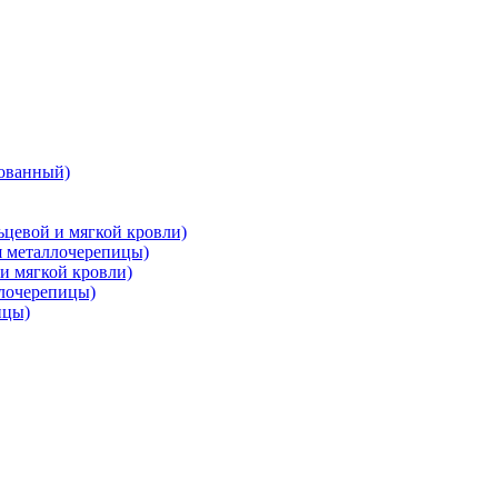
ованный)
цевой и мягкой кровли)
металлочерепицы)
и мягкой кровли)
лочерепицы)
ицы)