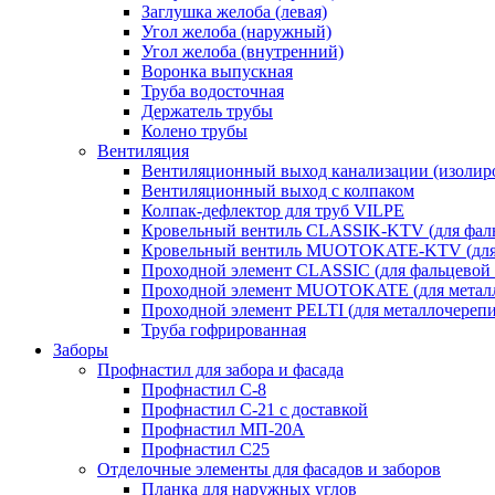
Заглушка желоба (левая)
Угол желоба (наружный)
Угол желоба (внутренний)
Воронка выпускная
Труба водосточная
Держатель трубы
Колено трубы
Вентиляция
Вентиляционный выход канализации (изолир
Вентиляционный выход с колпаком
Колпак-дефлектор для труб VILPE
Кровельный вентиль CLASSIK-KTV (для фаль
Кровельный вентиль MUOTOKATE-KTV (для 
Проходной элемент CLASSIC (для фальцевой 
Проходной элемент MUOTOKATE (для метал
Проходной элемент PELTI (для металлочереп
Труба гофрированная
Заборы
Профнастил для забора и фасада
Профнастил С-8
Профнастил С-21 с доставкой
Профнастил МП-20А
Профнастил С25
Отделочные элементы для фасадов и заборов
Планка для наружных углов