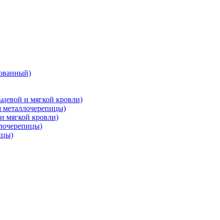
ованный)
цевой и мягкой кровли)
металлочерепицы)
и мягкой кровли)
лочерепицы)
ицы)