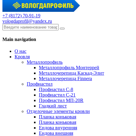
+7 (8172) 70-91-19
vologdaprofil@yandex.ru
Main navigation
О нас
Кровля
Металлопрофиль
Металлопрофиль Монтеррей
Металлочерепица Каскад-Элит
Металлочерепица Finnera
Профнастил
Профнастил С-8
Профнастил С-21
Профнастил МП-20R
Гладкий лист
Отделочные элементы кровли
Планка коньковая
Планка коньковая
Ендова внуренняя
Ендова внешняя