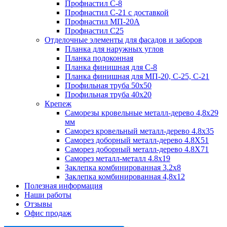
Профнастил С-8
Профнастил С-21 с доставкой
Профнастил МП-20А
Профнастил С25
Отделочные элементы для фасадов и заборов
Планка для наружных углов
Планка подоконная
Планка финишная для С-8
Планка финишная для МП-20, С-25, С-21
Профильная труба 50x50
Профильная труба 40x20
Крепеж
Саморезы кровельные металл-дерево 4,8х29
мм
Саморез кровельный металл-дерево 4.8x35
Саморез доборный металл-дерево 4.8X51
Саморез доборный металл-дерево 4.8X71
Саморез металл-металл 4.8x19
Заклепка комбинированная 3.2x8
Заклепка комбинированная 4,8x12
Полезная информация
Наши работы
Отзывы
Офис продаж