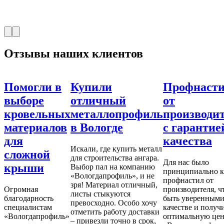
Отзывы наших клиентов
Помогли в
Купили
Профнаст
выборе
отличный
от
кровельных
металлопрофиль
производи
материалов
в Вологде
с гарантие
для
качества
Искали, где купить металл
сложной
для строительства ангара.
Для нас было
крыши
Выбор пал на компанию
принципиально к
«Вологдапрофиль», и не
профнастил от
зря! Материал отличный,
Огромная
производителя, ч
листы стыкуются
благодарность
быть уверенными
превосходно. Особо хочу
специалистам
качестве и получ
отметить работу доставки
«Вологдапрофиль»
оптимальную цен
– привезли точно в срок,