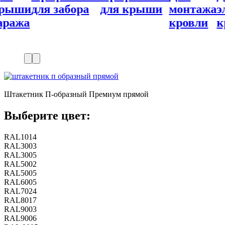
рыши
для забора
для крыши
монтажа
эл
ража
кровли
кр
Штакетник П-образный Премиум прямой
Выберите цвет:
RAL1014
RAL3003
RAL3005
RAL5002
RAL5005
RAL6005
RAL7024
RAL8017
RAL9003
RAL9006