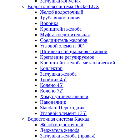
Заглушка конусная
Водосточная система Döcke LUX
Желоб водосточный
Труба водосточная
Воронка
Кронштейн желоба
Муфта соединительная
Соединитель желобов
Угловой элемент 90˚
Шпилька специальная с гайкой
Крепление регулируемое
Кронштейн желоба металлический
Коллектор
Заглушка желоба
Тройник 45˚
Колено 45˚
Колено 72˚
Хомут универсальный
Наконечник
Standard Переходник
Угловой элемент 135˚
Водосточная система Каскад
Желоб водосточный
Держатель желоба
Заглушка желоба (правая)