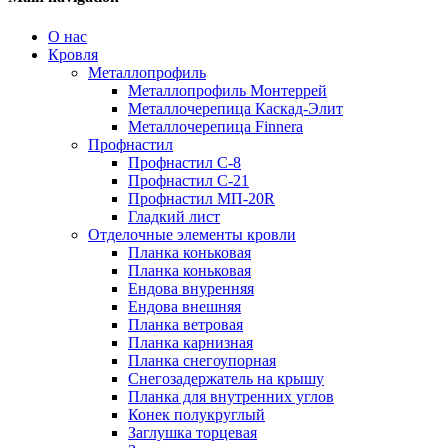
О нас
Кровля
Металлопрофиль
Металлопрофиль Монтеррей
Металлочерепица Каскад-Элит
Металлочерепица Finnera
Профнастил
Профнастил С-8
Профнастил С-21
Профнастил МП-20R
Гладкий лист
Отделочные элементы кровли
Планка коньковая
Планка коньковая
Ендова внуренняя
Ендова внешняя
Планка ветровая
Планка карнизная
Планка снегоупорная
Снегозадержатель на крышу
Планка для внутренних углов
Конек полукруглый
Заглушка торцевая