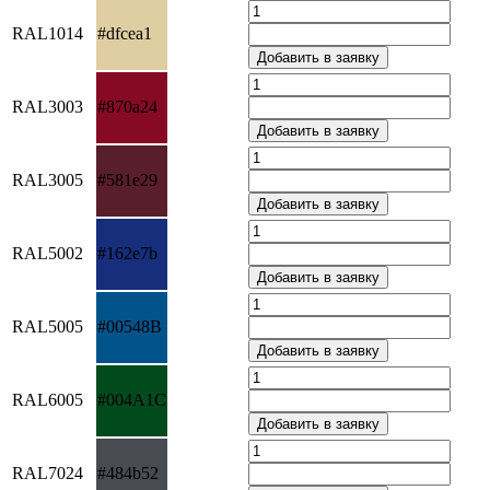
RAL1014
#dfcea1
RAL3003
#870a24
RAL3005
#581e29
RAL5002
#162e7b
RAL5005
#00548B
RAL6005
#004A1C
RAL7024
#484b52