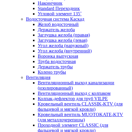
Наконечник
Standard Переходник
Угловой элемент 135˚
Водосточная система Каскад
Желоб водосточный
Держатель желоба
Заглушка желоба (правая)
Заглушка желоба (левая)
Угол желоба (наружный)
Угол желоба (внутренний)
Воронка выпускная
Труба водосточная
Держатель трубы
Колено трубы
Вентиляция
Вентиляционный выход канализации
(изолированный)
Вентиляционный выход с колпаком
Колпак-дефлектор для труб VILPE
Кровельный вентиль CLASSIK-KTV (для
фальцевой и мягкой кровли)
Кровельный вентиль MUOTOKATE-KTV
(для металлочерепицы)
Проходной элемент CLASSIC (для
фальцевой и мягкой кровли)