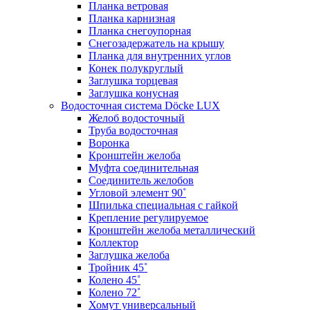
Планка ветровая
Планка карнизная
Планка снегоупорная
Снегозадержатель на крышу
Планка для внутренних углов
Конек полукруглый
Заглушка торцевая
Заглушка конусная
Водосточная система Döcke LUX
Желоб водосточный
Труба водосточная
Воронка
Кронштейн желоба
Муфта соединительная
Соединитель желобов
Угловой элемент 90˚
Шпилька специальная с гайкой
Крепление регулируемое
Кронштейн желоба металлический
Коллектор
Заглушка желоба
Тройник 45˚
Колено 45˚
Колено 72˚
Хомут универсальный