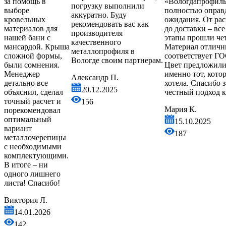
за помощь в
«Вологдапрофил
погрузку выполнили
выборе
полностью оправ
аккуратно. Буду
кровельных
ожидания. От рас
рекомендовать вас как
материалов для
до доставки – все
производителя
нашей бани с
этапы прошли чет
качественного
мансардой. Крыша
Материал отличн
металлопрофиля в
сложной формы,
соответствует ГО
Вологде своим партнерам.
были сомнения.
Цвет предложил
Менеджер
именно тот, кото
Александр П.
детально все
хотела. Спасибо з
20.12.2025
объяснил, сделал
честный подход к
точный расчет и
156
Мария К.
порекомендовал
оптимальный
15.10.2025
вариант
187
металлочерепицы
с необходимыми
комплектующими.
В итоге – ни
одного лишнего
листа! Спасибо!
Виктория Л.
14.01.2026
142