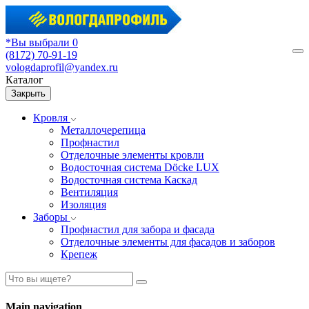
*Вы выбрали 0
(8172) 70-91-19
М
vologdaprofil@yandex.ru
Каталог
Закрыть
Кровля
Металлочерепица
Профнастил
Отделочные элементы кровли
Водосточная система Döcke LUX
Водосточная система Каскад
Вентиляция
Изоляция
Заборы
Профнастил для забора и фасада
Отделочные элементы для фасадов и заборов
Крепеж
Main navigation