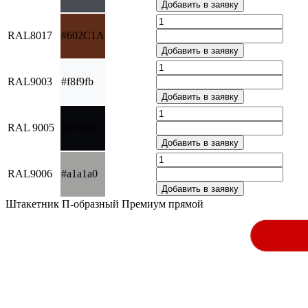
RAL8017
#602C1A
RAL9003
#f8f9fb
RAL 9005
#07080c
RAL9006
#a1a1a0
Штакетник П-образный Премиум прямой