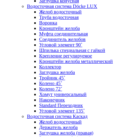
Заглушка конусная
Водосточная система Döcke LUX
Желоб водосточный
Труба водосточная
Воронка
Кронштейн желоба
Муфта соединительная
Соединитель желобов
Угловой элемент 90˚
Шпилька специальная с гайкой
Крепление регулируемое
Кронштейн желоба металлический
Коллектор
Заглушка желоба
Тройник 45˚
Колено 45˚
Колено 72˚
Хомут универсальный
Наконечник
Standard Переходник
Угловой элемент 135˚
Водосточная система Каскад
Желоб водосточный
Держатель желоба
Заглушка желоба (правая)