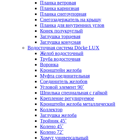
Планка ветровая
Планка карнизная
Планка снегоупорная
Снегозадержатель на крышу
Планка для внутренних углов
Конек полукруглый
Заглушка торцевая
Заглушка конусная
Водосточная система Döcke LUX
Желоб водосточный
Труба водосточная
Воронка
Кронштейн желоба
Муфта соединительная
Соединитель желобов
Угловой элемент 90˚
Шпилька специальная с гайкой
Крепление регулируемое
Кронштейн желоба металлический
Коллектор
Заглушка желоба
Тройник 45˚
Колено 45˚
Колено 72˚
Хомут универсальный