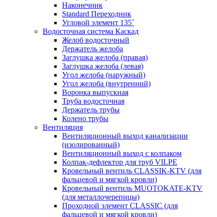
Наконечник
Standard Переходник
Угловой элемент 135˚
Водосточная система Каскад
Желоб водосточный
Держатель желоба
Заглушка желоба (правая)
Заглушка желоба (левая)
Угол желоба (наружный)
Угол желоба (внутренний)
Воронка выпускная
Труба водосточная
Держатель трубы
Колено трубы
Вентиляция
Вентиляционный выход канализации
(изолированный)
Вентиляционный выход с колпаком
Колпак-дефлектор для труб VILPE
Кровельный вентиль CLASSIK-KTV (для
фальцевой и мягкой кровли)
Кровельный вентиль MUOTOKATE-KTV
(для металлочерепицы)
Проходной элемент CLASSIC (для
фальцевой и мягкой кровли)