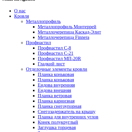
О нас
Кровля
Металлопрофиль
Металлопрофиль Монтеррей
Металлочерепица Каскад-Элит
Металлочерепица Finnera
Профнастил
Профнастил С-8
Профнастил С-21
Профнастил МП-20R
Гладкий лист
Отделочные элементы кровли
Планка коньковая
Планка коньковая
Ендова внуренняя
Ендова внешняя
Планка ветровая
Планка карнизная
Планка снегоупорная
Снегозадержатель на крышу
Планка для внутренних углов
Конек полукруглый
Заглушка торцевая