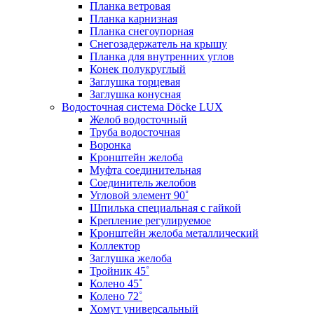
Планка ветровая
Планка карнизная
Планка снегоупорная
Снегозадержатель на крышу
Планка для внутренних углов
Конек полукруглый
Заглушка торцевая
Заглушка конусная
Водосточная система Döcke LUX
Желоб водосточный
Труба водосточная
Воронка
Кронштейн желоба
Муфта соединительная
Соединитель желобов
Угловой элемент 90˚
Шпилька специальная с гайкой
Крепление регулируемое
Кронштейн желоба металлический
Коллектор
Заглушка желоба
Тройник 45˚
Колено 45˚
Колено 72˚
Хомут универсальный