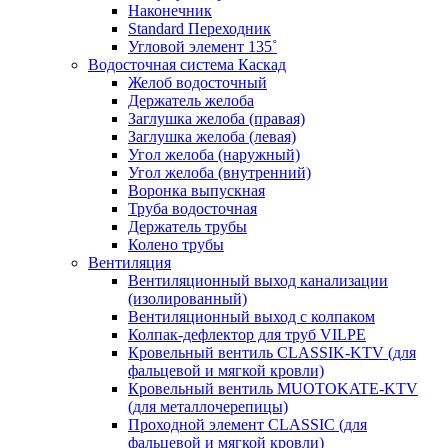
Наконечник
Standard Переходник
Угловой элемент 135˚
Водосточная система Каскад
Желоб водосточный
Держатель желоба
Заглушка желоба (правая)
Заглушка желоба (левая)
Угол желоба (наружный)
Угол желоба (внутренний)
Воронка выпускная
Труба водосточная
Держатель трубы
Колено трубы
Вентиляция
Вентиляционный выход канализации
(изолированный)
Вентиляционный выход с колпаком
Колпак-дефлектор для труб VILPE
Кровельный вентиль CLASSIK-KTV (для
фальцевой и мягкой кровли)
Кровельный вентиль MUOTOKATE-KTV
(для металлочерепицы)
Проходной элемент CLASSIC (для
фальцевой и мягкой кровли)