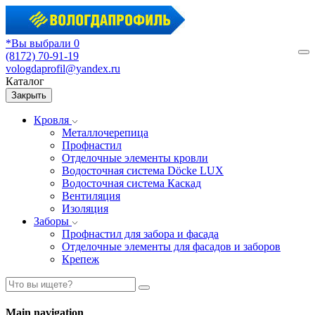
*Вы выбрали 0
(8172) 70-91-19
М
vologdaprofil@yandex.ru
Каталог
Закрыть
Кровля
Металлочерепица
Профнастил
Отделочные элементы кровли
Водосточная система Döcke LUX
Водосточная система Каскад
Вентиляция
Изоляция
Заборы
Профнастил для забора и фасада
Отделочные элементы для фасадов и заборов
Крепеж
Main navigation