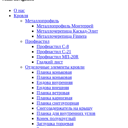
О нас
Кровля
Металлопрофиль
Металлопрофиль Монтеррей
Металлочерепица Каскад-Элит
Металлочерепица Finnera
Профнастил
Профнастил С-8
Профнастил С-21
Профнастил МП-20R
Гладкий лист
Отделочные элементы кровли
Планка коньковая
Планка коньковая
Ендова внуренняя
Ендова внешняя
Планка ветровая
Планка карнизная
Планка снегоупорная
Снегозадержатель на крышу
Планка для внутренних углов
Конек полукруглый
Заглушка торцевая