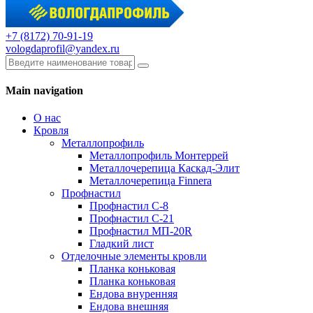
+7 (8172) 70-91-19
vologdaprofil@yandex.ru
Main navigation
О нас
Кровля
Металлопрофиль
Металлопрофиль Монтеррей
Металлочерепица Каскад-Элит
Металлочерепица Finnera
Профнастил
Профнастил С-8
Профнастил С-21
Профнастил МП-20R
Гладкий лист
Отделочные элементы кровли
Планка коньковая
Планка коньковая
Ендова внуренняя
Ендова внешняя