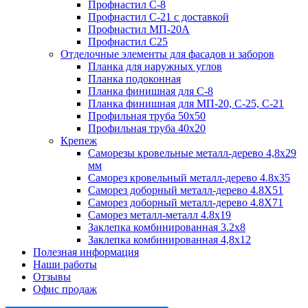
Профнастил С-8
Профнастил С-21 с доставкой
Профнастил МП-20А
Профнастил С25
Отделочные элементы для фасадов и заборов
Планка для наружных углов
Планка подоконная
Планка финишная для С-8
Планка финишная для МП-20, С-25, С-21
Профильная труба 50x50
Профильная труба 40x20
Крепеж
Саморезы кровельные металл-дерево 4,8х29
мм
Саморез кровельный металл-дерево 4.8x35
Саморез доборный металл-дерево 4.8X51
Саморез доборный металл-дерево 4.8X71
Саморез металл-металл 4.8x19
Заклепка комбинированная 3.2x8
Заклепка комбинированная 4,8x12
Полезная информация
Наши работы
Отзывы
Офис продаж