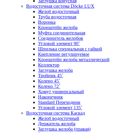
Заглушка конусная
Водосточная система Döcke LUX
Желоб водосточный
Труба водосточная
Воронка
Кронштейн желоба
Муфта соединительная
Соединитель желобов
Угловой элемент 90˚
Шпилька специальная с гайкой
Крепление регулируемое
Кронштейн желоба металлический
Коллектор
Заглушка желоба
Тройник 45˚
Колено 45˚
Колено 72˚
Хомут универсальный
Наконечник
Standard Переходник
Угловой элемент 135˚
Водосточная система Каскад
Желоб водосточный
Держатель желоба
Заглушка желоба (правая)