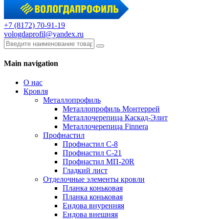
+7 (8172) 70-91-19
vologdaprofil@yandex.ru
Main navigation
О нас
Кровля
Металлопрофиль
Металлопрофиль Монтеррей
Металлочерепица Каскад-Элит
Металлочерепица Finnera
Профнастил
Профнастил С-8
Профнастил С-21
Профнастил МП-20R
Гладкий лист
Отделочные элементы кровли
Планка коньковая
Планка коньковая
Ендова внуренняя
Ендова внешняя