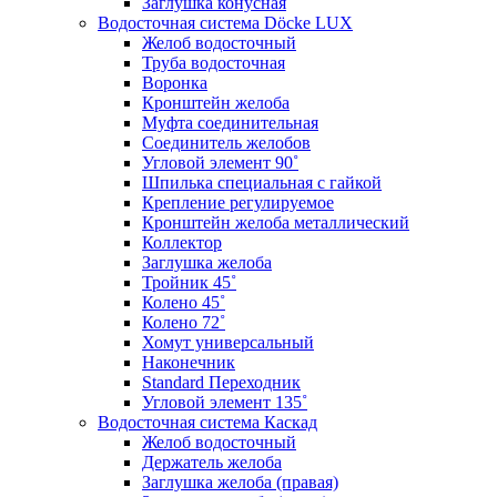
Заглушка конусная
Водосточная система Döcke LUX
Желоб водосточный
Труба водосточная
Воронка
Кронштейн желоба
Муфта соединительная
Соединитель желобов
Угловой элемент 90˚
Шпилька специальная с гайкой
Крепление регулируемое
Кронштейн желоба металлический
Коллектор
Заглушка желоба
Тройник 45˚
Колено 45˚
Колено 72˚
Хомут универсальный
Наконечник
Standard Переходник
Угловой элемент 135˚
Водосточная система Каскад
Желоб водосточный
Держатель желоба
Заглушка желоба (правая)