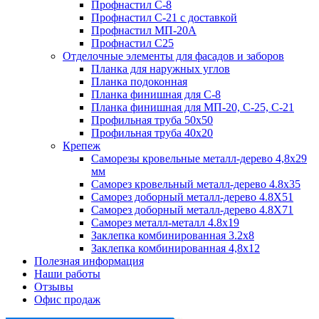
Профнастил С-8
Профнастил С-21 с доставкой
Профнастил МП-20А
Профнастил С25
Отделочные элементы для фасадов и заборов
Планка для наружных углов
Планка подоконная
Планка финишная для С-8
Планка финишная для МП-20, С-25, С-21
Профильная труба 50x50
Профильная труба 40x20
Крепеж
Саморезы кровельные металл-дерево 4,8х29
мм
Саморез кровельный металл-дерево 4.8x35
Саморез доборный металл-дерево 4.8X51
Саморез доборный металл-дерево 4.8X71
Саморез металл-металл 4.8x19
Заклепка комбинированная 3.2x8
Заклепка комбинированная 4,8x12
Полезная информация
Наши работы
Отзывы
Офис продаж