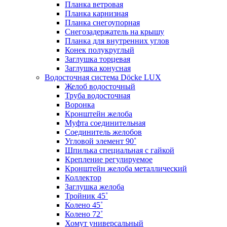
Планка ветровая
Планка карнизная
Планка снегоупорная
Снегозадержатель на крышу
Планка для внутренних углов
Конек полукруглый
Заглушка торцевая
Заглушка конусная
Водосточная система Döcke LUX
Желоб водосточный
Труба водосточная
Воронка
Кронштейн желоба
Муфта соединительная
Соединитель желобов
Угловой элемент 90˚
Шпилька специальная с гайкой
Крепление регулируемое
Кронштейн желоба металлический
Коллектор
Заглушка желоба
Тройник 45˚
Колено 45˚
Колено 72˚
Хомут универсальный