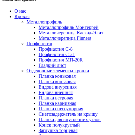
О нас
Кровля
Металлопрофиль
Металлопрофиль Монтеррей
Металлочерепица Каскад-Элит
Металлочерепица Finnera
Профнастил
Профнастил С-8
Профнастил С-21
Профнастил МП-20R
Гладкий лист
Отделочные элементы кровли
Планка коньковая
Планка коньковая
Ендова внуренняя
Ендова внешняя
Планка ветровая
Планка карнизная
Планка снегоупорная
Снегозадержатель на крышу
Планка для внутренних углов
Конек полукруглый
Заглушка торцевая