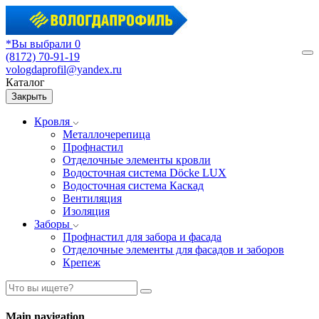
*Вы выбрали 0
(8172) 70-91-19
М
vologdaprofil@yandex.ru
Каталог
Закрыть
Кровля
Металлочерепица
Профнастил
Отделочные элементы кровли
Водосточная система Döcke LUX
Водосточная система Каскад
Вентиляция
Изоляция
Заборы
Профнастил для забора и фасада
Отделочные элементы для фасадов и заборов
Крепеж
Main navigation