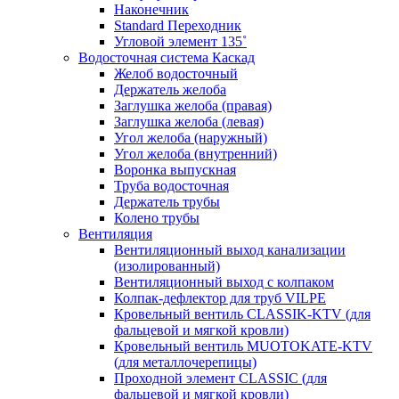
Наконечник
Standard Переходник
Угловой элемент 135˚
Водосточная система Каскад
Желоб водосточный
Держатель желоба
Заглушка желоба (правая)
Заглушка желоба (левая)
Угол желоба (наружный)
Угол желоба (внутренний)
Воронка выпускная
Труба водосточная
Держатель трубы
Колено трубы
Вентиляция
Вентиляционный выход канализации
(изолированный)
Вентиляционный выход с колпаком
Колпак-дефлектор для труб VILPE
Кровельный вентиль CLASSIK-KTV (для
фальцевой и мягкой кровли)
Кровельный вентиль MUOTOKATE-KTV
(для металлочерепицы)
Проходной элемент CLASSIC (для
фальцевой и мягкой кровли)