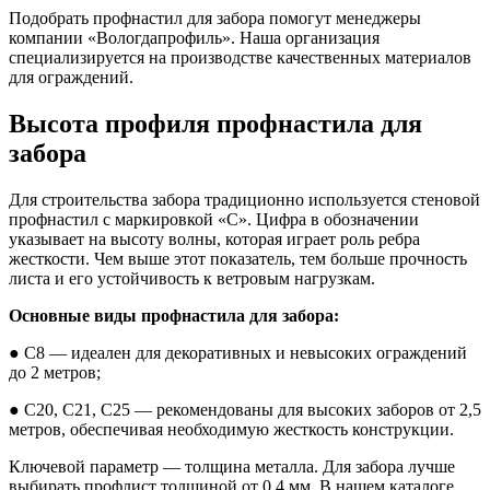
Подобрать
профнастил для забора помогут
менеджеры
компании «Вологдапрофиль».
Наша организация
специализируе
т
ся на производстве качественных материалов
для ограждений.
Высота профиля профнастила для
забора
Для строительства забора традиционно используется стеновой
профнастил с маркировкой «С». Цифра в обозначении
указывает на высоту волны, которая играет роль ребра
жесткости. Чем выше этот показатель, тем больше прочность
листа и его устойчивость к ветровым нагрузкам.
Основные виды профнастила для забора:
●
С8 — идеален для декоративных и невысоких ограждений
до 2 метров;
●
С20, С21, С25 — рекомендованы для высоких заборов от 2,5
метров, обеспечивая необходимую жесткость конструкции.
Ключевой параметр — толщина металла. Для забора лучше
выбирать профлист толщиной от 0,4 мм. В нашем каталоге