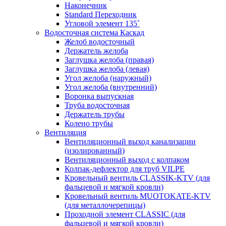
Наконечник
Standard Переходник
Угловой элемент 135˚
Водосточная система Каскад
Желоб водосточный
Держатель желоба
Заглушка желоба (правая)
Заглушка желоба (левая)
Угол желоба (наружный)
Угол желоба (внутренний)
Воронка выпускная
Труба водосточная
Держатель трубы
Колено трубы
Вентиляция
Вентиляционный выход канализации
(изолированный)
Вентиляционный выход с колпаком
Колпак-дефлектор для труб VILPE
Кровельный вентиль CLASSIK-KTV (для
фальцевой и мягкой кровли)
Кровельный вентиль MUOTOKATE-KTV
(для металлочерепицы)
Проходной элемент CLASSIC (для
фальцевой и мягкой кровли)