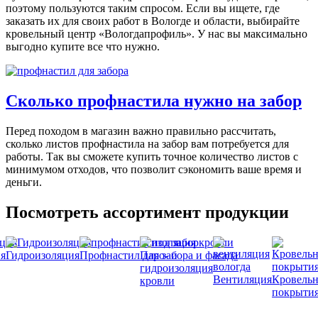
поэтому пользуются таким спросом. Если вы ищете, где
заказать их для своих работ в Вологде и области, выбирайте
кровельный центр «Вологдапрофиль». У нас вы максимально
выгодно купите все что нужно.
Сколько профнастила нужно на забор
Перед по
ходом в магазин
важно правильно рассчитать,
сколько
листов профнастила на забор
вам потребуется для
работы.
Так
вы сможете купить точное количество листов с
минимумом отходов, что позволит сэкономить ваше время и
деньги.
Посмотреть ассортимент продукции
я
Гидроизоляция
Профнастил для забора и фасада
Паро- и
гидроизоляция
Вентиляция
Кровель
кровли
покрыти