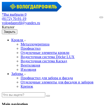
*Вы выбрали 0
(8172) 70-91-19
М
vologdaprofil@yandex.ru
Каталог
Закрыть
Кровля
Металлочерепица
Профнастил
Отделочные элементы кровли
Водосточная система Döcke LUX
Водосточная система Каскад
Вентиляция
Изоляция
Заборы
Профнастил для забора и фасада
Отделочные элементы для фасадов и заборов
Крепеж
Main navigation