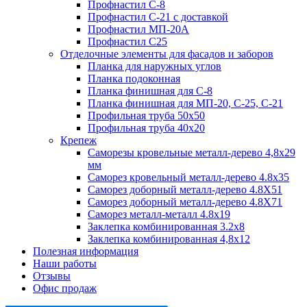
Профнастил С-8
Профнастил С-21 с доставкой
Профнастил МП-20А
Профнастил С25
Отделочные элементы для фасадов и заборов
Планка для наружных углов
Планка подоконная
Планка финишная для С-8
Планка финишная для МП-20, С-25, С-21
Профильная труба 50x50
Профильная труба 40x20
Крепеж
Саморезы кровельные металл-дерево 4,8х29
мм
Саморез кровельный металл-дерево 4.8x35
Саморез доборный металл-дерево 4.8X51
Саморез доборный металл-дерево 4.8X71
Саморез металл-металл 4.8x19
Заклепка комбинированная 3.2x8
Заклепка комбинированная 4,8x12
Полезная информация
Наши работы
Отзывы
Офис продаж