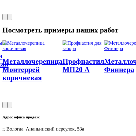
Посмотреть примеры наших работ
а
Металлочерепица
Профнастил
Металло
ная
Монтеррей
МП20 А
Финнера
коричневая
Адрес офиса продаж:
г. Вологда, Ананьинский переулок, 53a