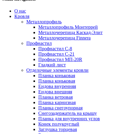
О нас
Кровля
Металлопрофиль
Металлопрофиль Монтеррей
Металлочерепица Каскад-Элит
Металлочерепица Finnera
Профнастил
Профнастил С-8
Профнастил С-21
Профнастил МП-20R
Гладкий лист
Отделочные элементы кровли
Планка коньковая
Планка коньковая
Ендова внуренняя
Ендова внешняя
Планка ветровая
Планка карнизная
Планка снегоупорная
Снегозадержатель на крышу
Планка для внутренних углов
Конек полукруглый
Заглушка торцевая