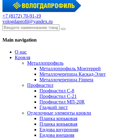
+7 (8172) 70-91-19
vologdaprofil@yandex.ru
Main navigation
О нас
Кровля
Металлопрофиль
Металлопрофиль Монтеррей
Металлочерепица Каскад-Элит
Металлочерепица Finnera
Профнастил
Профнастил С-8
Профнастил С-21
Профнастил МП-20R
Гладкий лист
Отделочные элементы кровли
Планка коньковая
Планка коньковая
Ендова внуренняя
Ендова внешняя