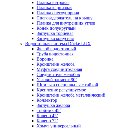
Планка ветровая
Планка карнизная
Планка снегоупорная
Снегозадержатель на крышу
Планка для внутренних углов
Конек полукруглый
Заглушка торцевая
Заглушка конусная
Водосточная система Döcke LUX
Желоб водосточный
Труба водосточная
Воронка
Кронштейн желоба
Муфта соединительная
Соединитель желобов
Угловой элемент 90˚
Шпилька специальная с гайкой
Крепление регулируемое
Кронштейн желоба металлический
Коллектор
Заглушка желоба
Тройник 45˚
Колено 45˚
Колено 72˚
Хомут универсальный