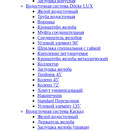
Заглушка конусная
Водосточная система Döcke LUX
Желоб водосточный
Труба водосточная
Воронка
Кронштейн желоба
Муфта соединительная
Соединитель желобов
Угловой элемент 90˚
Шпилька специальная с гайкой
Крепление регулируемое
Кронштейн желоба металлический
Коллектор
Заглушка желоба
Тройник 45˚
Колено 45˚
Колено 72˚
Хомут универсальный
Наконечник
Standard Переходник
Угловой элемент 135˚
Водосточная система Каскад
Желоб водосточный
Держатель желоба
Заглушка желоба (правая)