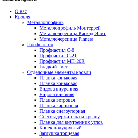
О нас
Кровля
Металлопрофиль
Металлопрофиль Монтеррей
Металлочерепица Каскад-Элит
Металлочерепица Finnera
Профнастил
Профнастил С-8
Профнастил С-21
Профнастил МП-20R
Гладкий лист
Отделочные элементы кровли
Планка коньковая
Планка коньковая
Ендова внуренняя
Ендова внешняя
Планка ветровая
Планка карнизная
Планка снегоупорная
Снегозадержатель на крышу
Планка для внутренних углов
Конек полукруглый
Заглушка торцевая