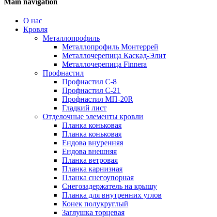
Main navigation
О нас
Кровля
Металлопрофиль
Металлопрофиль Монтеррей
Металлочерепица Каскад-Элит
Металлочерепица Finnera
Профнастил
Профнастил С-8
Профнастил С-21
Профнастил МП-20R
Гладкий лист
Отделочные элементы кровли
Планка коньковая
Планка коньковая
Ендова внуренняя
Ендова внешняя
Планка ветровая
Планка карнизная
Планка снегоупорная
Снегозадержатель на крышу
Планка для внутренних углов
Конек полукруглый
Заглушка торцевая