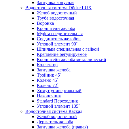
Заглушка конусная
Водосточная система Döcke LUX
Желоб водосточный
Труба водосточная
Воронка
Кронштейн желоба
Муфта соединительная
Соединитель желобов
Угловой элемент 90˚
Шпилька специальная с гайкой
Крепление регулируемое
Кронштейн желоба металлический
Коллектор
Заглушка желоба
Тройник 45˚
Колено 45˚
Колено 72˚
Хомут универсальный
Наконечник
Standard Переходник
Угловой элемент 135˚
Водосточная система Каскад
Желоб водосточный
Держатель желоба
Заглушка желоба (правая)