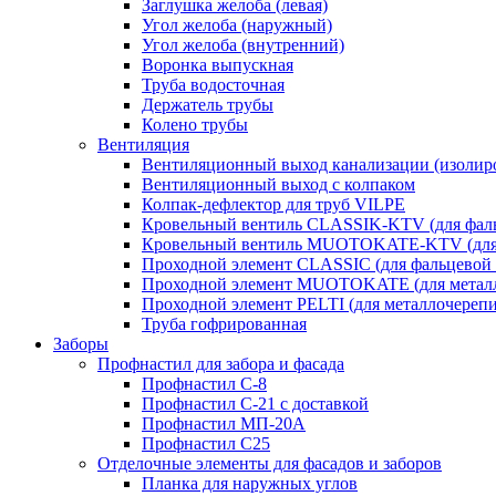
Заглушка желоба (левая)
Угол желоба (наружный)
Угол желоба (внутренний)
Воронка выпускная
Труба водосточная
Держатель трубы
Колено трубы
Вентиляция
Вентиляционный выход канализации (изолир
Вентиляционный выход с колпаком
Колпак-дефлектор для труб VILPE
Кровельный вентиль CLASSIK-KTV (для фаль
Кровельный вентиль MUOTOKATE-KTV (для 
Проходной элемент CLASSIC (для фальцевой 
Проходной элемент MUOTOKATE (для метал
Проходной элемент PELTI (для металлочереп
Труба гофрированная
Заборы
Профнастил для забора и фасада
Профнастил С-8
Профнастил С-21 с доставкой
Профнастил МП-20А
Профнастил С25
Отделочные элементы для фасадов и заборов
Планка для наружных углов