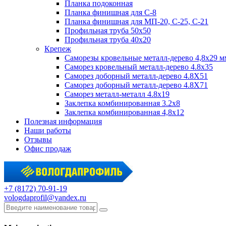
Планка подоконная
Планка финишная для С-8
Планка финишная для МП-20, С-25, С-21
Профильная труба 50x50
Профильная труба 40x20
Крепеж
Саморезы кровельные металл-дерево 4,8х29 м
Саморез кровельный металл-дерево 4.8x35
Саморез доборный металл-дерево 4.8X51
Саморез доборный металл-дерево 4.8X71
Саморез металл-металл 4.8x19
Заклепка комбинированная 3.2x8
Заклепка комбинированная 4,8x12
Полезная информация
Наши работы
Отзывы
Офис продаж
+7 (8172) 70-91-19
vologdaprofil@yandex.ru