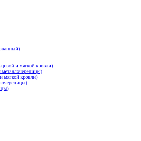
ованный)
цевой и мягкой кровли)
металлочерепицы)
и мягкой кровли)
лочерепицы)
ицы)