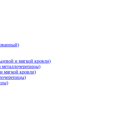
ованный)
цевой и мягкой кровли)
металлочерепицы)
и мягкой кровли)
лочерепицы)
ицы)