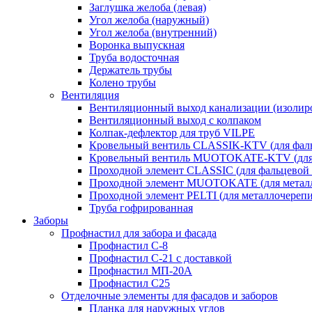
Заглушка желоба (левая)
Угол желоба (наружный)
Угол желоба (внутренний)
Воронка выпускная
Труба водосточная
Держатель трубы
Колено трубы
Вентиляция
Вентиляционный выход канализации (изолир
Вентиляционный выход с колпаком
Колпак-дефлектор для труб VILPE
Кровельный вентиль CLASSIK-KTV (для фаль
Кровельный вентиль MUOTOKATE-KTV (для 
Проходной элемент CLASSIC (для фальцевой 
Проходной элемент MUOTOKATE (для метал
Проходной элемент PELTI (для металлочереп
Труба гофрированная
Заборы
Профнастил для забора и фасада
Профнастил С-8
Профнастил С-21 с доставкой
Профнастил МП-20А
Профнастил С25
Отделочные элементы для фасадов и заборов
Планка для наружных углов