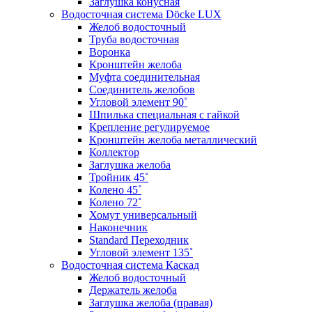
Заглушка конусная
Водосточная система Döcke LUX
Желоб водосточный
Труба водосточная
Воронка
Кронштейн желоба
Муфта соединительная
Соединитель желобов
Угловой элемент 90˚
Шпилька специальная с гайкой
Крепление регулируемое
Кронштейн желоба металлический
Коллектор
Заглушка желоба
Тройник 45˚
Колено 45˚
Колено 72˚
Хомут универсальный
Наконечник
Standard Переходник
Угловой элемент 135˚
Водосточная система Каскад
Желоб водосточный
Держатель желоба
Заглушка желоба (правая)